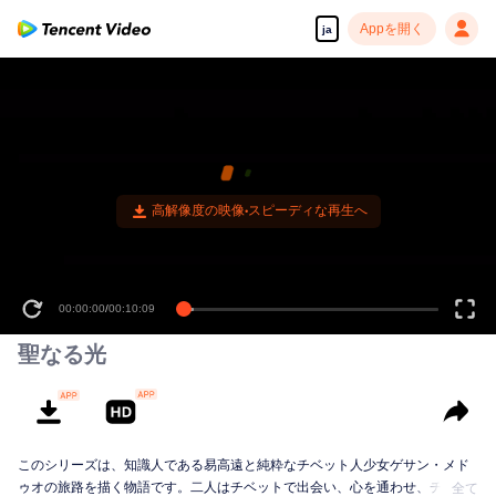
Appを開く
ja
00:00:00
/
00:10:09
聖なる光
このシリーズは、知識人である易高遠と純粋なチベット人少女ゲサン・メド
ゥオの旅路を描く物語です。二人はチベットで出会い、心を通わせ、チベッ
全て