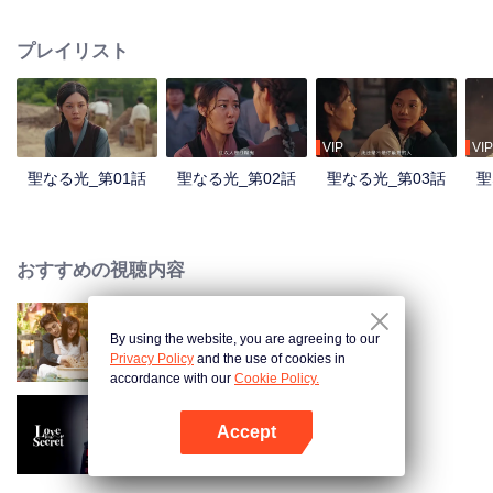
ト公立学校で愛を育んでいきます。この二人の物語を中心に、ドラマは中国
共産党がチベット内陸部に設立した初の高等教育機関であるチベット公立学
プレイリスト
校の創設と発展を描きます。平和解放がチベットとその人々ににもたらした
大きな変化を浮き彫りにし、新チベットの困難ながらも揺るぎない発展の道
のりを描いています。
VIP
VIP
聖なる光_第01話
聖なる光_第02話
聖なる光_第03話
聖
おすすめの視聴内容
By using the website, you are agreeing to our
Taking Love as a Contract
Privacy Policy
and the use of cookies in
accordance with our
Cookie Policy.
Accept
秘密の恋
Appを開く