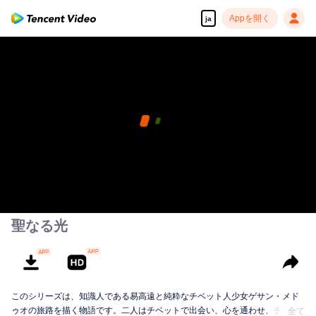
Appを開く
ja
聖なる光
このシリーズは、知識人である易高遠と純粋なチベット人少女ゲサン・メド
ゥオの旅路を描く物語です。二人はチベットで出会い、心を通わせ、チベッ
全て