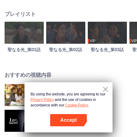
ト公立学校で愛を育んでいきます。この二人の物語を中心に、ドラマは中国
共産党がチベット内陸部に設立した初の高等教育機関であるチベット公立学
プレイリスト
校の創設と発展を描きます。平和解放がチベットとその人々ににもたらした
大きな変化を浮き彫りにし、新チベットの困難ながらも揺るぎない発展の道
のりを描いています。
VIP
VIP
聖なる光_第01話
聖なる光_第02話
聖なる光_第03話
聖
おすすめの視聴内容
By using the website, you are agreeing to our
Taking Love as a Contract
Privacy Policy
and the use of cookies in
accordance with our
Cookie Policy.
Accept
秘密の恋
Appを開く