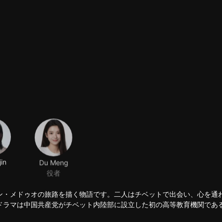
jin
Du Meng
役者
ン・メドゥオの旅路を描く物語です。二人はチベットで出会い、心を通
ドラマは中国共産党がチベット内陸部に設立した初の高等教育機関であ
々ににもたらした大きな変化を浮き彫りにし、新チベットの困難ながら