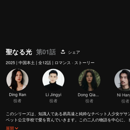
聖なる光
第01話
シェア
2025
|
中国本土
|
全12話
|
ロマンス · ストーリー
Ding Ran
Li Jingyi
Dong Qianyu
Ni Han
役者
役者
役者
役者
このシリーズは、知識人である易高遠と純粋なチベット人少女ゲサ
ベット公立学校で愛を育んでいきます。この二人の物語を中心に、
ト公立学校の創設と発展を描きます。平和解放がチベットとその人
展開