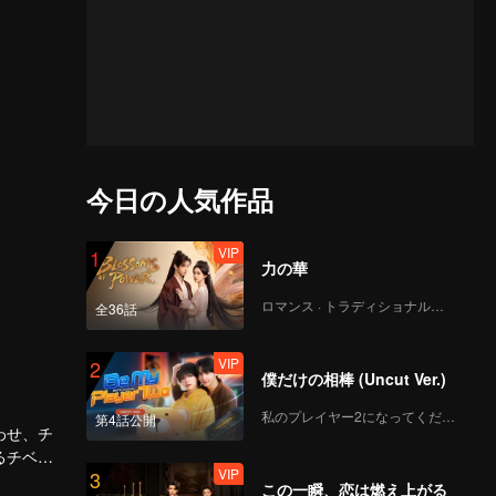
今日の人気作品
VIP
1
力の華
ロマンス · トラディショナル・コスチューム
全36話
VIP
2
僕だけの相棒 (Uncut Ver.)
私のプレイヤー2になってください
第4話公開
わせ、チ
るチベッ
VIP
3
も揺るぎ
この一瞬、恋は燃え上がる