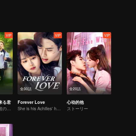
VIP
VIP
VIP
全30話
全20話
来る君
Forever Love
心动的他
十八歳に戻り、彼の白月光を救う
She is his Achilles' heel and his armor
ストーリー