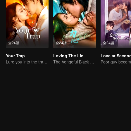
全24話
全24話
全24話
Your Trap
Loving The Lie
Lure you into the trap with love as bait
The Vengeful Black Lotus Falls for the Rogue Young Master