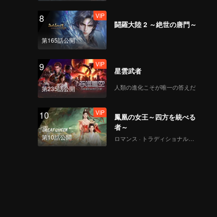
VIP
8
闘羅大陸 2 ～絶世の唐門～
第165話公開
VIP
9
星雲武者
人類の進化こそが唯一の答えだ
第235話公開
VIP
10
鳳凰の女王～四方を統べる
者～
第10話公開
ロマンス · トラディショナル・コスチューム · ファンタジー