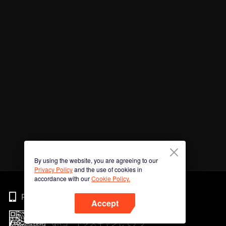
By using the website, you are agreeing to our
Privacy Policy
and the use of cookies in
accordance with our
Cookie Policy.
Phone
Accept
QRコードをスキャンしてアプ