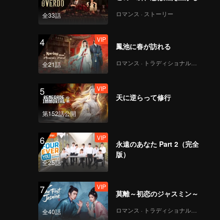
ロマンス · ストーリー
全33話
VIP
4
鳳池に春が訪れる
ロマンス · トラディショナル・コスチューム
全21話
VIP
5
天に逆らって修行
第152話公開
VIP
6
永遠のあなた Part 2（完全
版）
全25話
VIP
7
莫離～初恋のジャスミン～
ロマンス · トラディショナル・コスチューム
全40話