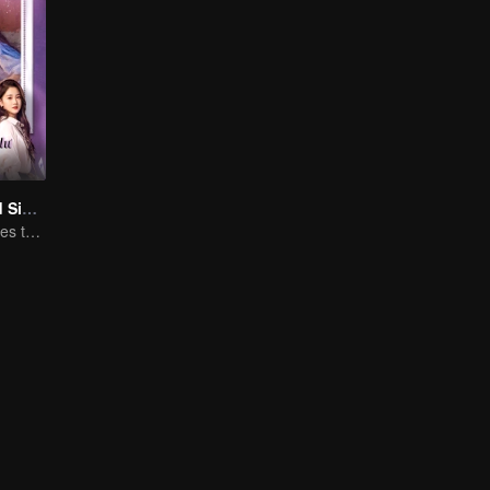
Love at Second Sight
Poor guy becomes the domineering CEO and pursues his first love