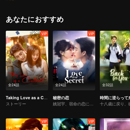
ない発展の道のりを描いています。
あなたにおすすめ
VIP
VIP
全24話
全24話
全32話
Taking Love as a Contract
秘密の恋
時間に逆らって
ストーリー
姚冠宇、宿命の恋に揺れる
VIP
VIP