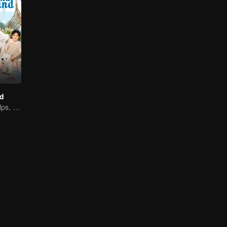
d
Adorable Kid Helps, Dad Steps Up