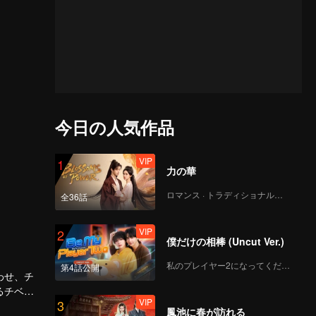
今日の人気作品
VIP
1
力の華
ロマンス · トラディショナル・コスチューム
全36話
VIP
2
僕だけの相棒 (Uncut Ver.)
私のプレイヤー2になってください
第4話公開
わせ、チ
るチベッ
VIP
3
も揺るぎ
鳳池に春が訪れる