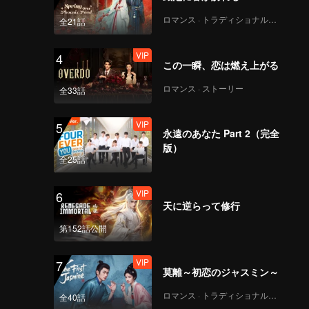
ロマンス · トラディショナル・コスチューム
全21話
VIP
4
この一瞬、恋は燃え上がる
ロマンス · ストーリー
全33話
VIP
5
永遠のあなた Part 2（完全
版）
全25話
VIP
6
天に逆らって修行
第152話公開
VIP
7
莫離～初恋のジャスミン～
ロマンス · トラディショナル・コスチューム
全40話