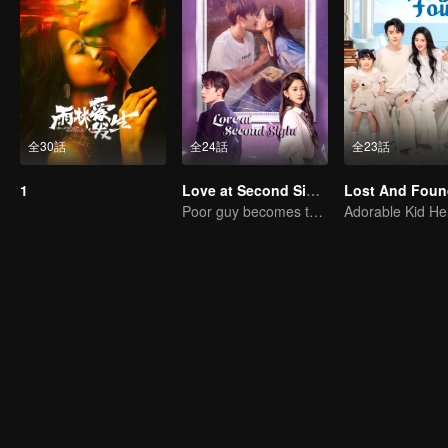
全30話
全24話
全23話
1
Love at Second Sight
Lost And Foun
Poor guy becomes the domineering CEO and pursues his first love