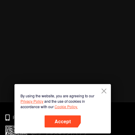
By using the website, you are agreeing to our
Privacy Policy
and the use of cookies in
accordance with our
Cookie Policy.
Phone
Accept
QRコードをスキャンしてアプ