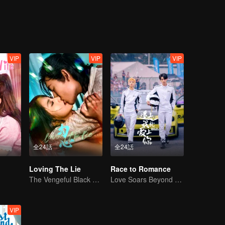
VIP
VIP
VIP
全24話
全24話
Loving The Lie
Race to Romance
The Vengeful Black Lotus Falls for the Rogue Young Master
Love Soars Beyond Borders, Glory United as Partners
VIP