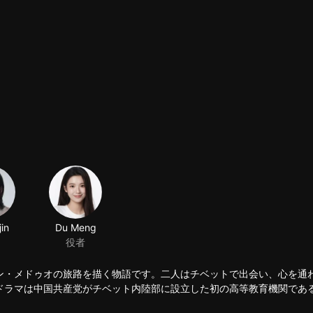
jin
ン・メドゥオの旅路を描く物語です。二人はチベットで出会い、心を通
ドラマは中国共産党がチベット内陸部に設立した初の高等教育機関であ
々ににもたらした大きな変化を浮き彫りにし、新チベットの困難ながら