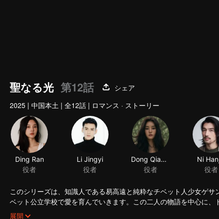
聖なる光
第12話
シェア
2025
|
中国本土
|
全12話
|
ロマンス · ストーリー
Ding Ran
Li Jingyi
Dong Qianyu
Ni Han
役者
役者
役者
役者
このシリーズは、知識人である易高遠と純粋なチベット人少女ゲサ
ベット公立学校で愛を育んでいきます。この二人の物語を中心に、
ト公立学校の創設と発展を描きます。平和解放がチベットとその人
展開