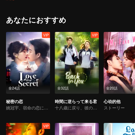
ない発展の道のりを描いています。
あなたにおすすめ
VIP
VIP
全24話
全32話
全20話
秘密の恋
時間に逆らって来る君
心动的他
姚冠宇、宿命の恋に揺れる
十八歳に戻り、彼の白月光を救う
ストーリー
VIP