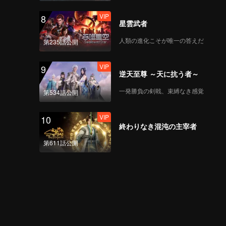
VIP
8
星雲武者
人類の進化こそが唯一の答えだ
第235話公開
VIP
9
逆天至尊 ～天に抗う者～
一発勝負の剣戟、束縛なき感覚
第534話公開
VIP
10
終わりなき混沌の主宰者
第611話公開