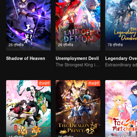
26 एपिसोड
26 एपिसोड
78 एपिसोड
Shadow of Heaven
Unemployment Devil
The Strongest King in the Demon World Suddenly Gets Laid Off?
वीआईपी
वीआईपी
16 एपिसोड
26 एपिसोड
एपिसोड 145 तक