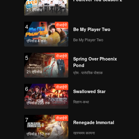
25 एपिसोड
वीआईपी
4
Be My Player Two
Be My Player Two
एपिसोड 4 तक
वीआईपी
5
Spring Over Phoenix
Pond
21 एपिसोड
प्रेम · पारंपरिक पोशाक
वीआईपी
6
Swallowed Star
विज्ञान-कथा
एपिसोड 235 तक
वीआईपी
7
Renegade Immortal
रहस्यमय कल्पना
एपिसोड 152 तक