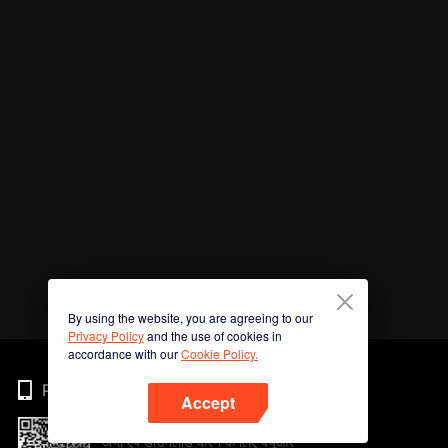
By using the website, you are agreeing to our
Privacy Policy
and the use of cookies in
accordance with our
Cookie Policy.
Phone
Accept
अभी ऐप डाउनलोड करने के लिए क्यूआर