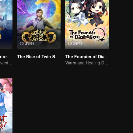
60 एपिसोड
30 एपिसोड
Legendary Overlord S2
The Rise of Twin Souls
The Founder of Diabolism Q
Extraordinary adventure, a teenager reborn from adversity.
Warm and Healing Daily Life