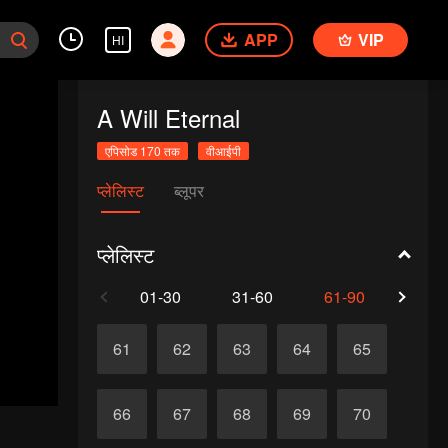
APP
VIP
HI
A Will Eternal
एपिसोड 170 तक
वीआईपी
प्लेलिस्ट
ब्लूपर
प्लेलिस्ट
01-30
31-60
61-90
91-1
61
62
63
64
65
66
67
68
69
70