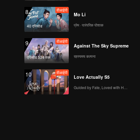
वीआईपी
8
Mo Li
प्रेम · पारंपरिक पोशाक
40 एपिसोड
वीआईपी
9
Against The Sky Supreme
रहस्यमय कल्पना
एपिसोड 534 तक
वीआईपी
10
Love Actually S5
Guided by Fate, Loved with Heart