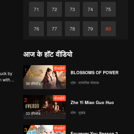
71
72
73
74
75
76
77
78
79
80
81
82
83
84
85
आज के हॉट वीडियो
86
87
88
89
90
वीआईपी
1
BLOSSOMS OF POWER
ruck by
n with
प्रेम · पारंपरिक पोशाक
36 एपिसोड
वीआईपी
2
Zhe Yi Miao Guo Huo
प्रेम · भूखंड
33 एपिसोड
वीआईपी
3
Fourever You Season 2