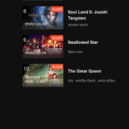
वीआईपी
8
Soul Land II: Jueshi
Tangmen
एपिसोड 165 तक
रहस्यमय कल्पना
वीआईपी
9
Swallowed Star
विज्ञान-कथा
एपिसोड 235 तक
वीआईपी
10
The Great Queen
प्रेम · पारंपरिक पोशाक · कपोल कल्पित
एपिसोड 10 तक