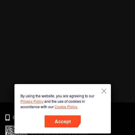
By using the website, you are agreeing to our
Privacy Policy
and the use of cookies in
accordance with our
Cookie Policy.
Phone
Accept
अभी ऐप डाउनलोड करने के लिए क्यूआर