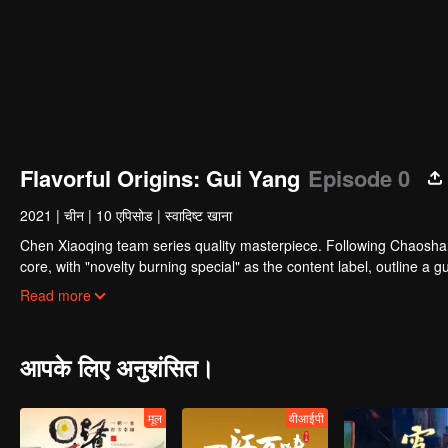
Flavorful Origins: Gui Yang
Episode 0
2021
|
चीन
|
10 एपिसोड
|
स्वादिष्ट खाना
Chen Xiaoqing team series quality masterpiece. Following Chaosha
core, with "novelty burning special" as the content label, outline a 
the most extreme visual presentation, digging a deeper level of Gui
Read more
Guiyang fireworks world.
आपके लिए अनुशंसित।
मूल
वीआईपी