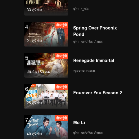
_07.mp4
प्रेम · भूखंड
33 एपिसोड
वीआईपी
怪噜-正片_10.mp4
4
Spring Over Phoenix
Pond
21 एपिसोड
प्रेम · पारंपरिक पोशाक
वीआईपी
酸菜-正片_09.mp4
5
Renegade Immortal
रहस्यमय कल्पना
एपिसोड 153 तक
वीआईपी
6
Fourever You Season 2
25 एपिसोड
वीआईपी
7
Mo Li
प्रेम · पारंपरिक पोशाक
40 एपिसोड