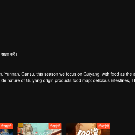
साझा करें।
n, Yunnan, Gansu, this season we focus on Guiyang, with food as the 
guide nature of Guiyang origin products food map: delicious intestines, 
yang food world, at the same time through food, also show a different k
वीआईपी
वीआईपी
वीआईपी