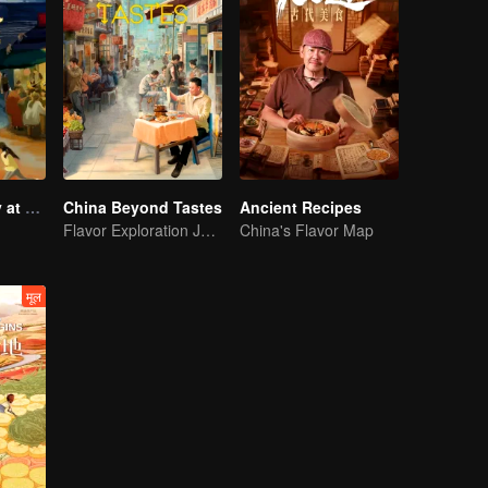
Taste Humanity at Night S2
China Beyond Tastes
Ancient Recipes
Flavor Exploration Journey of Chen Xiaoqing
China's Flavor Map
मूल