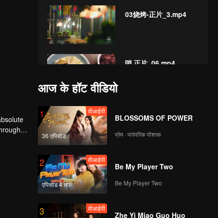
03烧烤-正片_3.mp4
哨 正片_06.mp4
आज के हॉट वीडियो
वीआईपी
丝娃娃 正片_05.mp4
1
BLOSSOMS OF POWER
absolute
Through
प्रेम · पारंपरिक पोशाक
36 एपिसोड
ind of
वीआईपी
蘸水 正片_08.mp4
2
Be My Player Two
Be My Player Two
एपिसोड 4 तक
वीआईपी
07黄粑修改正片
3
Zhe Yi Miao Guo Huo