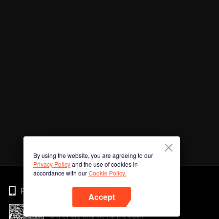
By using the website, you are agreeing to our
Privacy Policy
and the use of cookies in
accordance with our
Cookie Policy.
Phone
Accept
अभी ऐप डाउनलोड करने के लिए क्यूआर