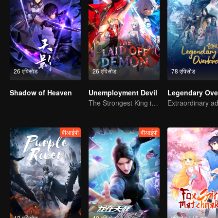
26 एपिसोड
26 एपिसोड
78 एपिसोड
Shadow of Heaven
Unemployment Devil
The Strongest King in the Demon World Suddenly Gets Laid Off?
वीआईपी
वीआईपी
42 एपिसोड
40 एपिसोड
एपिसोड 145 तक