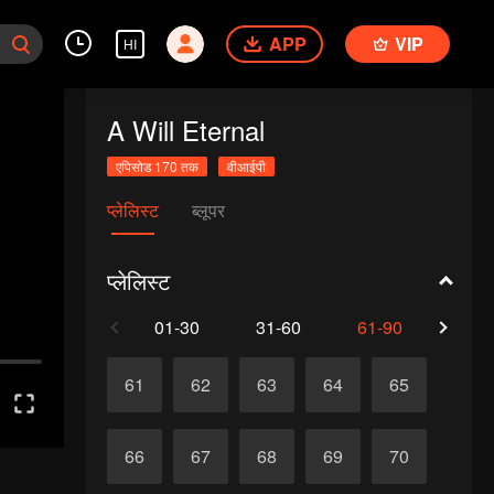
APP
VIP
HI
A Will Eternal
एपिसोड 170 तक
वीआईपी
प्लेलिस्ट
ब्लूपर
प्लेलिस्ट
01-30
31-60
61-90
91-1
61
62
63
64
65
66
67
68
69
70