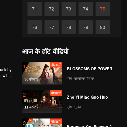
71
72
73
74
75
76
77
78
79
80
81
82
83
84
85
आज के हॉट वीडियो
86
87
88
89
90
वीआईपी
1
BLOSSOMS OF POWER
ruck by
n with
प्रेम · पारंपरिक पोशाक
36 एपिसोड
वीआईपी
2
Zhe Yi Miao Guo Huo
प्रेम · भूखंड
33 एपिसोड
वीआईपी
3
Fourever You Season 2