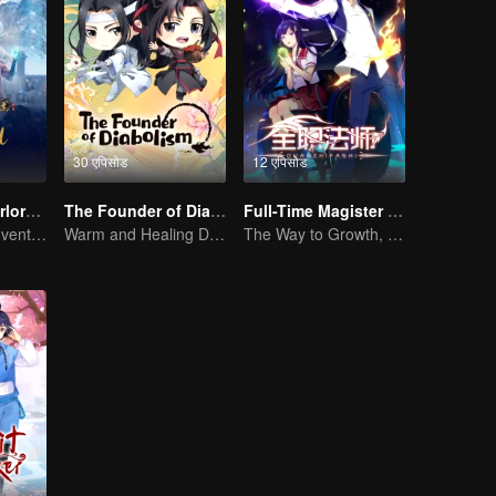
30 एपिसोड
12 एपिसोड
Legendary Overlord S2
The Founder of Diabolism Q
Full-Time Magister SS1
Extraordinary adventure, a teenager reborn from adversity.
Warm and Healing Daily Life
The Way to Growth, Encouragement and Self-improvement