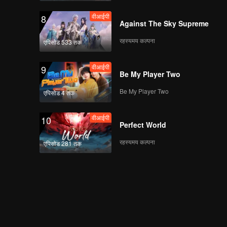
वीआईपी
8
Against The Sky Supreme
रहस्यमय कल्पना
एपिसोड 533 तक
वीआईपी
9
Be My Player Two
Be My Player Two
एपिसोड 4 तक
वीआईपी
10
Perfect World
रहस्यमय कल्पना
एपिसोड 281 तक