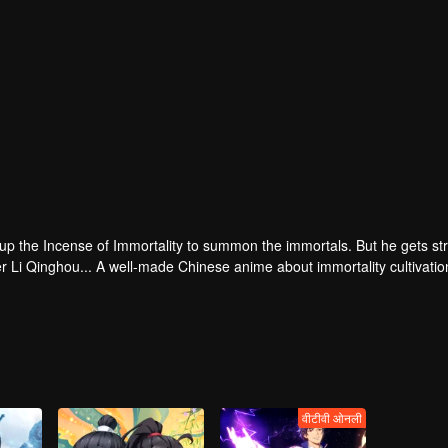
 up the Incense of Immortality to summon the immortals. But he gets st
r Li Qinghou... A well-made Chinese anime about immortality cultivatio
वीटीवी ओनली