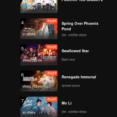
25 एपिसोड
वीआईपी
4
Spring Over Phoenix
Pond
21 एपिसोड
प्रेम · पारंपरिक पोशाक
वीआईपी
5
Swallowed Star
विज्ञान-कथा
एपिसोड 235 तक
वीआईपी
6
Renegade Immortal
रहस्यमय कल्पना
एपिसोड 152 तक
वीआईपी
7
Mo Li
प्रेम · पारंपरिक पोशाक
40 एपिसोड