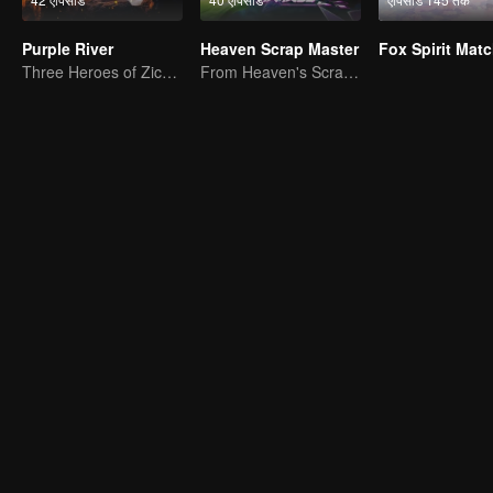
Purple River
Heaven Scrap Master
Three Heroes of Zichuan's adventure on Xichuan Continent
From Heaven's Scraper to Martial Arts Master.