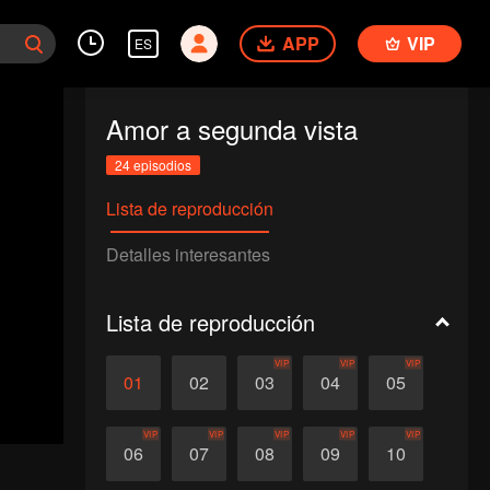
APP
VIP
ES
Amor a segunda vista
24 episodios
Lista de reproducción
Detalles interesantes
Lista de reproducción
VIP
VIP
VIP
01
02
03
04
05
VIP
VIP
VIP
VIP
VIP
06
07
08
09
10