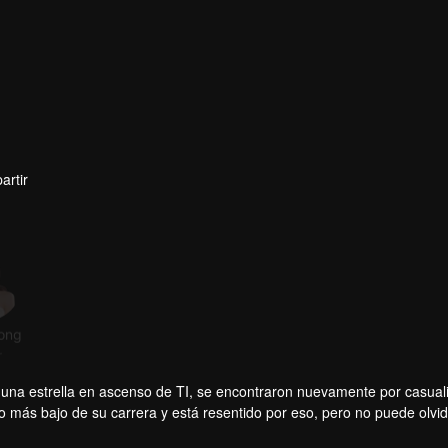
artir
ong
r
 una estrella en ascenso de TI, se encontraron nuevamente por casual
 más bajo de su carrera y está resentido por eso, pero no puede olvi
 crear oportunidades para encontrarse con Su Nan con frecuencia, y la 