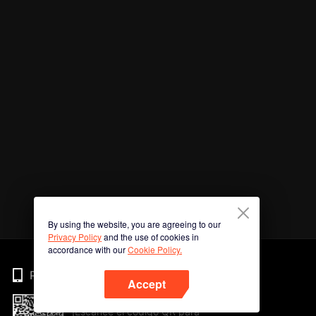
By using the website, you are agreeing to our
Privacy Policy
and the use of cookies in
accordance with our
Cookie Policy.
Phone
Accept
¡Escanee el código QR para