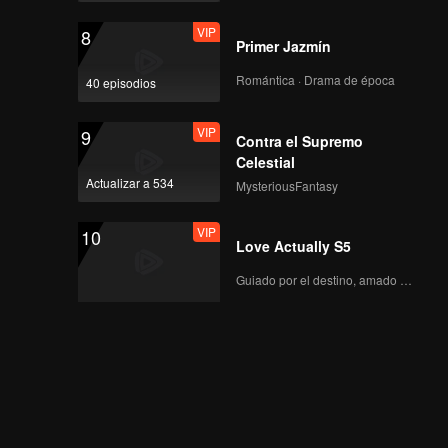
VIP
8
Primer Jazmín
Romántica · Drama de época
40 episodios
VIP
9
Contra el Supremo
Celestial
Actualizar a 534
MysteriousFantasy
VIP
10
Love Actually S5
Guiado por el destino, amado con el corazón.