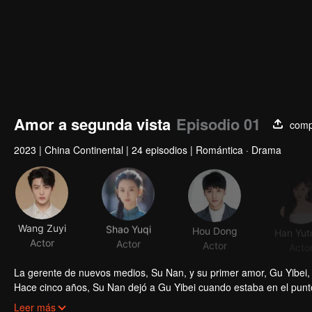
Amor a segunda vista
Episodio 01
comp
2023
|
China Continental
|
24 episodios
|
Romántica · Drama
Wang Zuyi
Shao Yuqi
Hou Dong
Han Yut
Actor
Actor
Actor
Acto
La gerente de nuevos medios, Su Nan, y su primer amor, Gu Yibei,
Hace cinco años, Su Nan dejó a Gu Yibei cuando estaba en el punto
ella. Después de que se volvieron a encontrar, Gu Yibei comienza a
Leer más