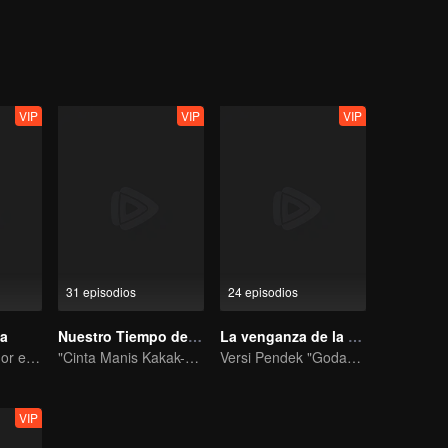
VIP
VIP
VIP
31 episodios
24 episodios
sa
Nuestro Tiempo de Amor
La venganza de la esposa
El verdadero amor engendrado en el matrimonio sustituto
"Cinta Manis Kakak-Adik Xu Lu dan Lin Yi"
Versi Pendek "Godaan Pulang"
VIP