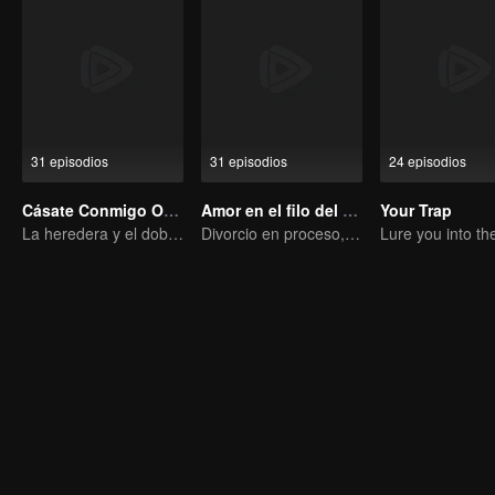
31 episodios
31 episodios
24 episodios
Cásate Conmigo Otra Vez
Amor en el filo del divorcio
Your Trap
La heredera y el doble de su difunto marido
Divorcio en proceso, el corazón se conmueve en el momento justo