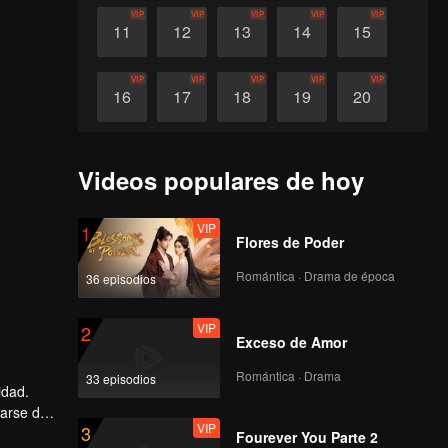
VIP
VIP
VIP
VIP
VIP
11
12
13
14
15
VIP
VIP
VIP
VIP
VIP
16
17
18
19
20
VIP
VIP
VIP
VIP
21
22
23
24
Videos populares de hoy
VIP
1
Flores de Poder
Romántica · Drama de época
36 episodios
VIP
2
Exceso de Amor
Romántica · Drama
33 episodios
idad.
darse de
VIP
3
triste
Fourever You Parte 2