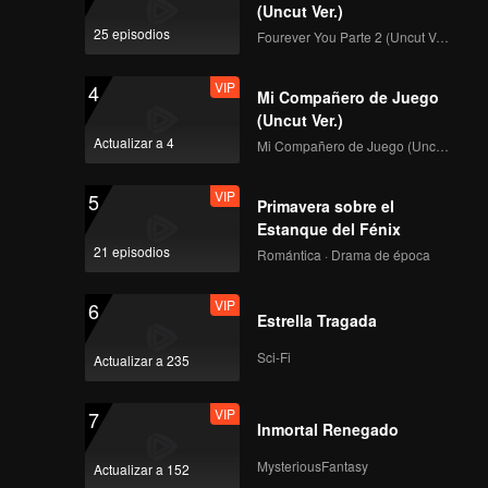
(Uncut Ver.)
25 episodios
Fourever You Parte 2 (Uncut Ver.)
VIP
4
Mi Compañero de Juego
(Uncut Ver.)
Actualizar a 4
Mi Compañero de Juego (Uncut Ver.)
VIP
5
Primavera sobre el
Estanque del Fénix
21 episodios
Romántica · Drama de época
VIP
6
Estrella Tragada
Sci-Fi
Actualizar a 235
VIP
7
Inmortal Renegado
MysteriousFantasy
Actualizar a 152