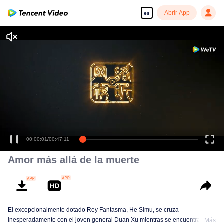
Abrir App
es
00:00:01
/
00:47:11
Amor más allá de la muerte
El excepcionalmente dotado Rey Fantasma, He Simu, se cruza
inesperadamente con el joven general Duan Xu mientras se encuentra de
Más