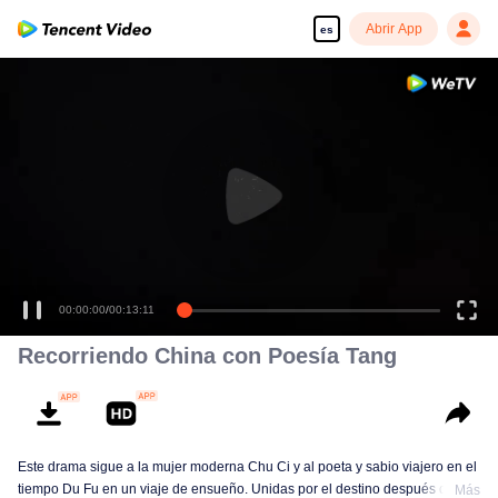
Abrir App
es
00:00:00
/
00:13:11
Recorriendo China con Poesía Tang
Este drama sigue a la mujer moderna Chu Ci y al poeta y sabio viajero en el
tiempo Du Fu en un viaje de ensueño. Unidas por el destino después de
Más