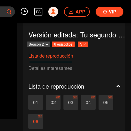
APP
VIP
ES
Versión editada: Tu segundo lugar
Season 2
6 episodios
VIP
Lista de reproducción
Detalles interesantes
Lista de reproducción
VIP
VIP
VIP
VIP
01
02
03
04
05
VIP
06