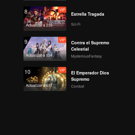
VIP
8
Estrella Tragada
Sci-Fi
Actualizar a 235
VIP
9
Contra el Supremo
Celestial
Actualizar a 534
MysteriousFantasy
VIP
10
El Emperador Dios
Supremo
Actualizar a 611
Combat