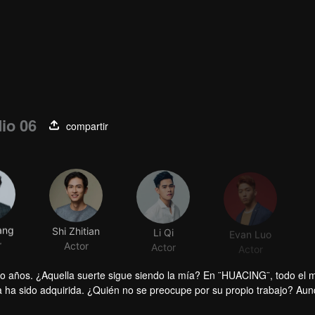
io 06
compartir
ang
Shi Zhitian
Li Qi
Evan Luo
r
Actor
Actor
Actor
o años. ¿Aquella suerte sigue siendo la mía? En ¨HUACING¨, todo el
 ha sido adquirida. ¿Quién no se preocupe por su propio trabajo? Aun
hacer cambios del personal sin fundamento, no se puede garantizar qu
aba suelto y libre. Cinco años eran suficientes para que dos chicos se