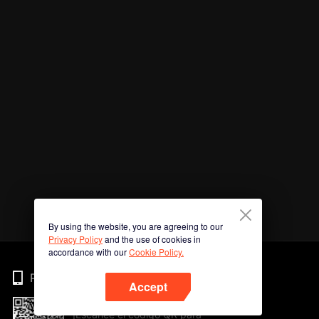
By using the website, you are agreeing to our
Privacy Policy
and the use of cookies in
accordance with our
Cookie Policy.
Phone
Accept
¡Escanee el código QR para