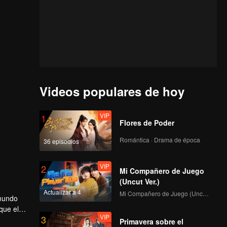
Videos populares de hoy
VIP
1
Flores de Poder
Romántica · Drama de época
36 episodios
VIP
2
Mi Compañero de Juego
(Uncut Ver.)
Actualizar a 4
Mi Compañero de Juego (Uncut Ver.)
 mundo
que el
VIP
3
e no
Primavera sobre el