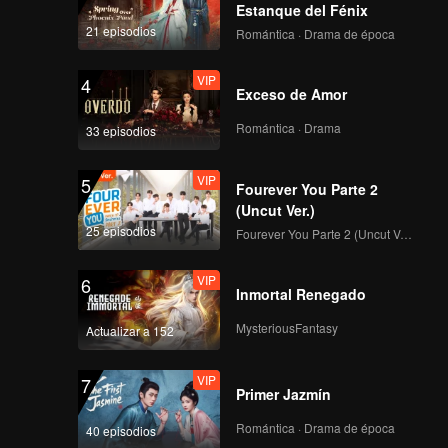
fama de
or
Estanque del Fénix
á. No
21 episodios
Romántica · Drama de época
e de la
üenza,
VIP
4
lo de la
Exceso de Amor
Romántica · Drama
33 episodios
VIP
5
Fourever You Parte 2
(Uncut Ver.)
25 episodios
Fourever You Parte 2 (Uncut Ver.)
VIP
6
Inmortal Renegado
MysteriousFantasy
Actualizar a 152
VIP
7
Primer Jazmín
Romántica · Drama de época
40 episodios