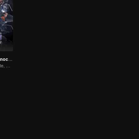
Mariposa de la noche
De Día Estudiante, De Noche Cortesana