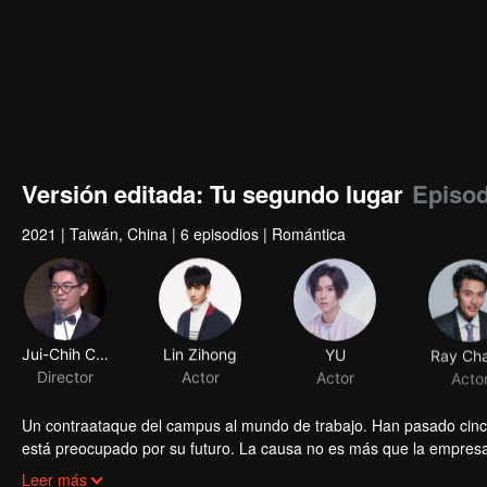
Versión editada: Tu segundo lugar
Episod
2021
|
Taiwán, China
|
6 episodios
|
Romántica
Jui-Chih Chiang
Lin Zihong
YU
Ray Ch
Director
Actor
Actor
Acto
Un contraataque del campus al mundo de trabajo. Han pasado cinc
está preocupado por su futuro. La causa no es más que la empresa
encargado ha asegurado que la parte que la ha adquirido no va a 
Zhou Shuyi fijó su mirada llena de enfado en Gao Shide, que se hall
Leer más