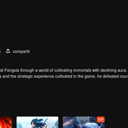
6
compartir
t Fengxia through a world of cultivating immortals with declining aura.
ers and the strategic experience cultivated in the game, he defeated cou
 solved the internal and external troubles of Qianqiu Valley and defeat
 Xuanwu Emperor, he resolved the human crisis and defeated the demo
e, and restored the heaven and earth aura of the Xuanyuan World.
VIP