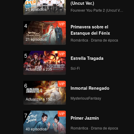
(Uncut Ver.)
25 episodios
Fourever You Parte 2 (Uncut Ver.)
VIP
4
Primavera sobre el
Estanque del Fénix
21 episodios
Romántica · Drama de época
VIP
5
Estrella Tragada
Sci-Fi
Actualizar a 235
VIP
6
Inmortal Renegado
MysteriousFantasy
Actualizar a 152
VIP
7
Primer Jazmín
Romántica · Drama de época
40 episodios