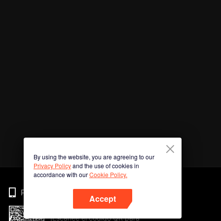
By using the website, you are agreeing to our
Privacy Policy
and the use of cookies in
accordance with our
Cookie Policy.
Phone
Accept
¡Escanee el código QR para