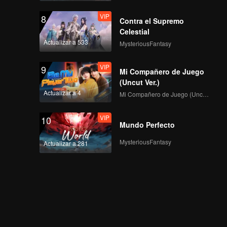
VIP
8
Contra el Supremo
Celestial
Actualizar a 533
MysteriousFantasy
VIP
9
Mi Compañero de Juego
(Uncut Ver.)
Actualizar a 4
Mi Compañero de Juego (Uncut Ver.)
VIP
10
Mundo Perfecto
MysteriousFantasy
Actualizar a 281