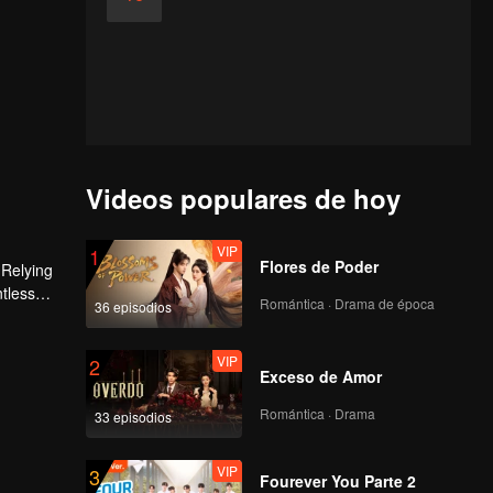
Videos populares de hoy
VIP
1
Flores de Poder
 Relying
ntless
Romántica · Drama de época
36 episodios
ed the
n son,
VIP
2
Exceso de Amor
Romántica · Drama
33 episodios
VIP
3
Fourever You Parte 2