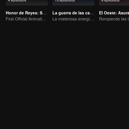
Honor de Reyes: Sueño Eterno
La guerra de las cartas
El Oeste: Asur
First Official Animation of Honor of Kings
La misteriosa energía de las cartas provocó una guerra, ¿cómo la manejó Chen Mu?