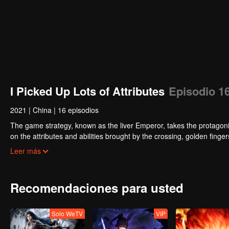
I Picked Up Lots of Attributes
Episodio 1
2021
|
China
|
16 episodios
The game strategy, known as the liver Emperor, takes the protagonis
on the attributes and abilities brought by the crossing, golden fing
powerful enemies along the way and gained countless skills. He first
Leer más
Xuanwu Kingdom that came to provoke; then, at the request of the
thus saving the human race from the persecution of the demon rac
Recomendaciones para usted
Solo WeTV
VIP