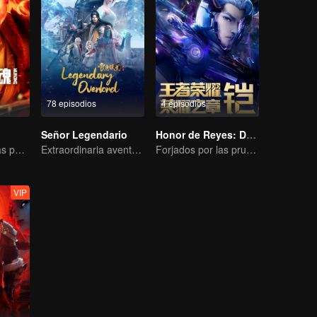
78 episodios
4 episodios
Señor Legendario
Honor de Reyes: Destino
El karma de vidas pasadas está destinado a destrozar los cielos.
Extraordinaria aventura, una adolescente renacida de la adversidad.
Forjados por las pruebas, listos para afrontar el destino.
VIP