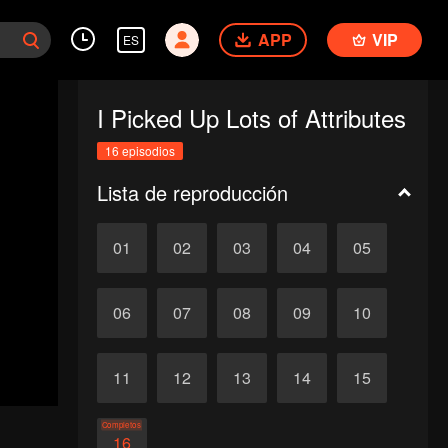
APP
VIP
ES
I Picked Up Lots of Attributes
16 episodios
Lista de reproducción
01
02
03
04
05
06
07
08
09
10
11
12
13
14
15
Completos
16