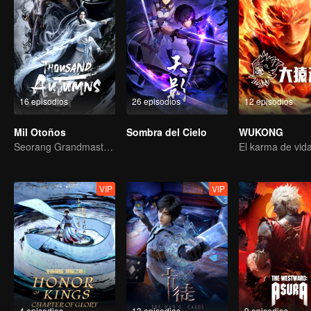
16 episodios
26 episodios
12 episodios
Mil Otoños
Sombra del Cielo
WUKONG
Seorang Grandmaster Berlatih Seni Bela Diri di Dunia Manusia
VIP
VIP
4 episodios
13 episodios
9 episodios