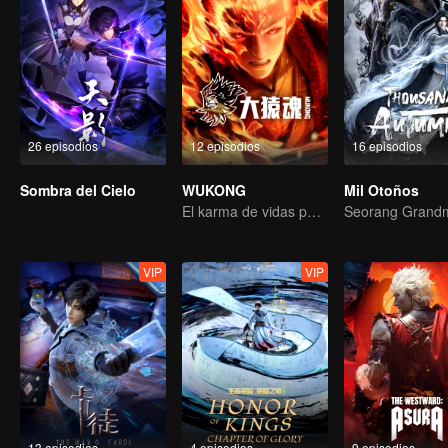
26 episodios
12 episodios
16 episodios
Sombra del Cielo
WUKONG
Mil Otoños
El karma de vidas pasadas está destinado a destrozar los cielos.
VIP
VIP
13 episodios
4 episodios
9 episodios