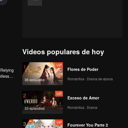
Videos populares de hoy
VIP
1
Flores de Poder
 Relying
ntless
Romántica · Drama de época
36 episodios
ed the
n son,
VIP
2
Exceso de Amor
Romántica · Drama
33 episodios
VIP
3
Fourever You Parte 2