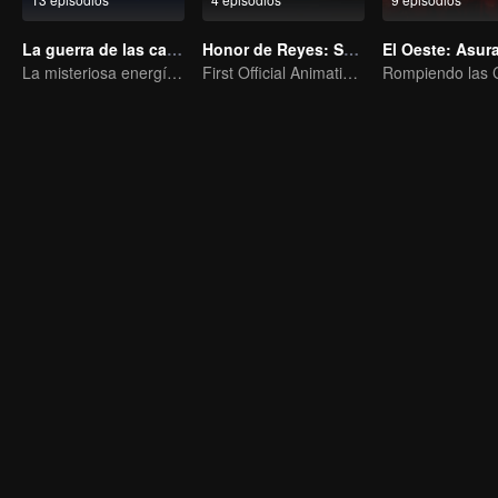
La guerra de las cartas
Honor de Reyes: Sueño Eterno
El Oeste: Asur
La misteriosa energía de las cartas provocó una guerra, ¿cómo la manejó Chen Mu?
First Official Animation of Honor of Kings