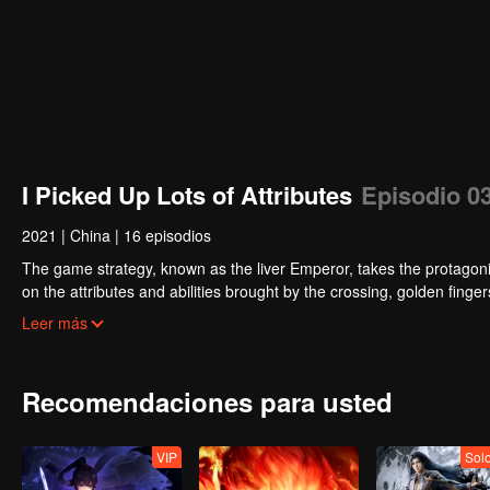
I Picked Up Lots of Attributes
Episodio 0
2021
|
China
|
16 episodios
The game strategy, known as the liver Emperor, takes the protagonis
on the attributes and abilities brought by the crossing, golden fing
powerful enemies along the way and gained countless skills. He first
Leer más
Xuanwu Kingdom that came to provoke; then, at the request of the
thus saving the human race from the persecution of the demon rac
Recomendaciones para usted
VIP
Sol