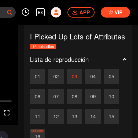
APP
VIP
ES
I Picked Up Lots of Attributes
16 episodios
Lista de reproducción
01
02
03
04
05
06
07
08
09
10
11
12
13
14
15
Completos
16