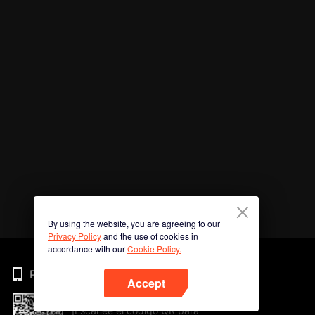
By using the website, you are agreeing to our
Privacy Policy
and the use of cookies in
accordance with our
Cookie Policy.
Phone
Accept
¡Escanee el código QR para