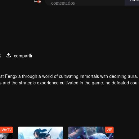
3
compartir
t Fengxia through a world of cultivating immortals with declining aura.
ers and the strategic experience cultivated in the game, he defeated cou
 solved the internal and external troubles of Qianqiu Valley and defeat
 Xuanwu Emperor, he resolved the human crisis and defeated the demo
e, and restored the heaven and earth aura of the Xuanyuan World.
o WeTV
VIP