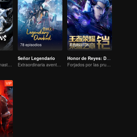
78 episodios
4 episodios
Señor Legendario
Honor de Reyes: Destino
Seorang Grandmaster Berlatih Seni Bela Diri di Dunia Manusia
Extraordinaria aventura, una adolescente renacida de la adversidad.
Forjados por las pruebas, listos para afrontar el destino.
VIP