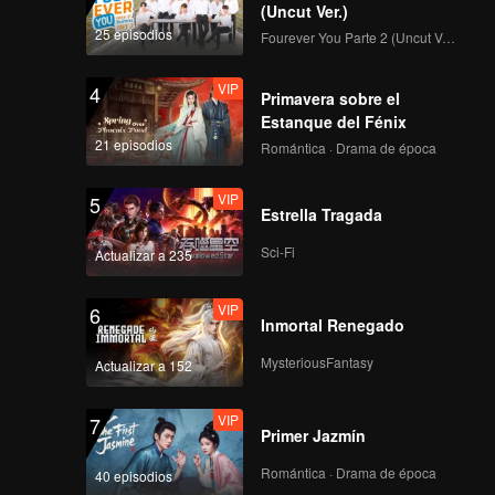
(Uncut Ver.)
25 episodios
Fourever You Parte 2 (Uncut Ver.)
VIP
4
Primavera sobre el
Estanque del Fénix
21 episodios
Romántica · Drama de época
VIP
5
Estrella Tragada
Sci-Fi
Actualizar a 235
VIP
6
Inmortal Renegado
MysteriousFantasy
Actualizar a 152
VIP
7
Primer Jazmín
Romántica · Drama de época
40 episodios