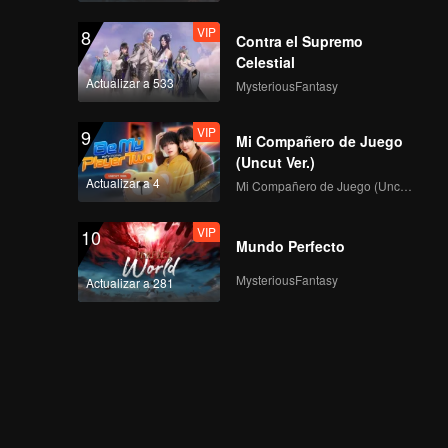
VIP
8
Contra el Supremo
Celestial
Actualizar a 533
MysteriousFantasy
VIP
9
Mi Compañero de Juego
(Uncut Ver.)
Actualizar a 4
Mi Compañero de Juego (Uncut Ver.)
VIP
10
Mundo Perfecto
MysteriousFantasy
Actualizar a 281