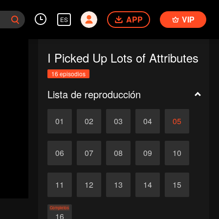
APP
VIP
ES
I Picked Up Lots of Attributes
16 episodios
Lista de reproducción
01
02
03
04
05
06
07
08
09
10
11
12
13
14
15
Completos
16