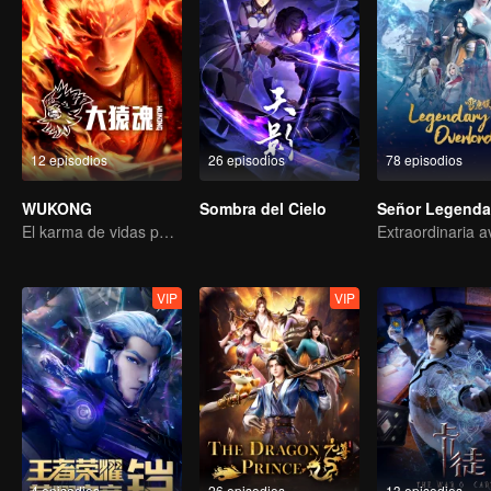
12 episodios
26 episodios
78 episodios
WUKONG
Sombra del Cielo
Señor Legenda
El karma de vidas pasadas está destinado a destrozar los cielos.
VIP
VIP
4 episodios
26 episodios
13 episodios