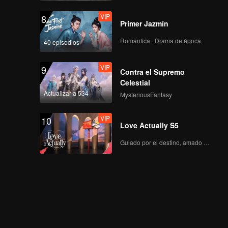
VIP
8
Primer Jazmín
Romántica · Drama de época
40 episodios
VIP
9
Contra el Supremo
Celestial
Actualizar a 534
MysteriousFantasy
VIP
10
Love Actually S5
Guiado por el destino, amado con el corazón.