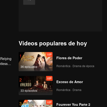
Videos populares de hoy
VIP
1
Flores de Poder
 Relying
ntless
Romántica · Drama de época
36 episodios
ed the
n son,
VIP
2
Exceso de Amor
Romántica · Drama
33 episodios
VIP
3
Fourever You Parte 2