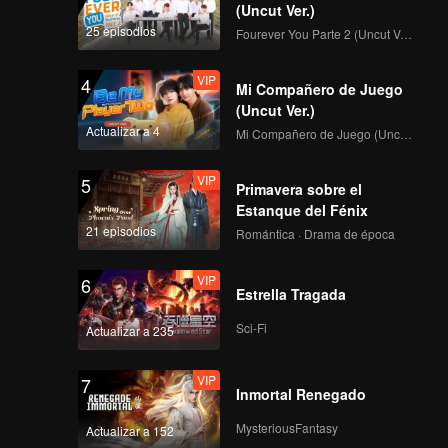
(Uncut Ver.)
25 episodios
Fourever You Parte 2 (Uncut Ver.)
VIP
4
Mi Compañero de Juego
(Uncut Ver.)
Actualizar a 4
Mi Compañero de Juego (Uncut Ver.)
VIP
5
Primavera sobre el
Estanque del Fénix
21 episodios
Romántica · Drama de época
VIP
6
Estrella Tragada
Sci-Fi
Actualizar a 235
VIP
7
Inmortal Renegado
MysteriousFantasy
Actualizar a 152