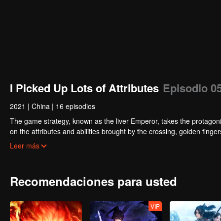
I Picked Up Lots of Attributes
Episodio 0
2021
|
China
|
16 episodios
The game strategy, known as the liver Emperor, takes the protagonis
on the attributes and abilities brought by the crossing, golden fing
powerful enemies along the way and gained countless skills. He first
Leer más
Xuanwu Kingdom that came to provoke; then, at the request of the
thus saving the human race from the persecution of the demon rac
Recomendaciones para usted
VIP