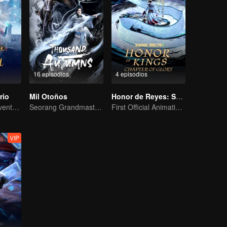
16 episodios
4 episodios
rio
Mil Otoños
Honor de Reyes: Sueño Eterno
Extraordinaria aventura, una adolescente renacida de la adversidad.
Seorang Grandmaster Berlatih Seni Bela Diri di Dunia Manusia
First Official Animation of Honor of Kings
VIP