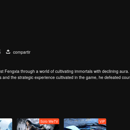
5
compartir
t Fengxia through a world of cultivating immortals with declining aura.
ers and the strategic experience cultivated in the game, he defeated cou
 solved the internal and external troubles of Qianqiu Valley and defeat
 Xuanwu Emperor, he resolved the human crisis and defeated the demo
e, and restored the heaven and earth aura of the Xuanyuan World.
Solo WeTV
VIP