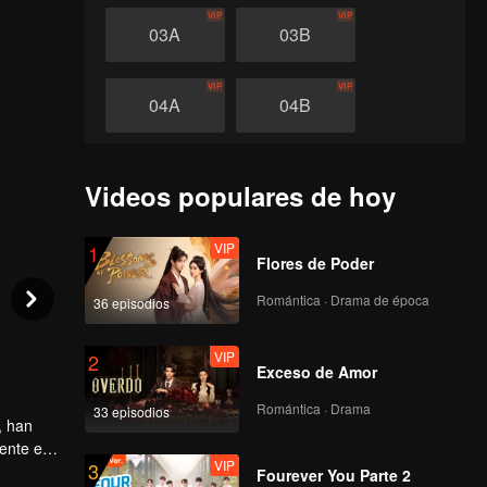
VIP
VIP
03A
03B
VIP
VIP
04A
04B
VIP
VIP
05A
05B
Videos populares de hoy
VIP
VIP
06A
06B
VIP
1
Flores de Poder
Romántica · Drama de época
VIP
VIP
36 episodios
07A
07B
VIP
2
Exceso de Amor
VIP
VIP
08A
08B
Romántica · Drama
33 episodios
, han
VIP
VIP
ente en
09A
09B
VIP
3
n más a
Fourever You Parte 2