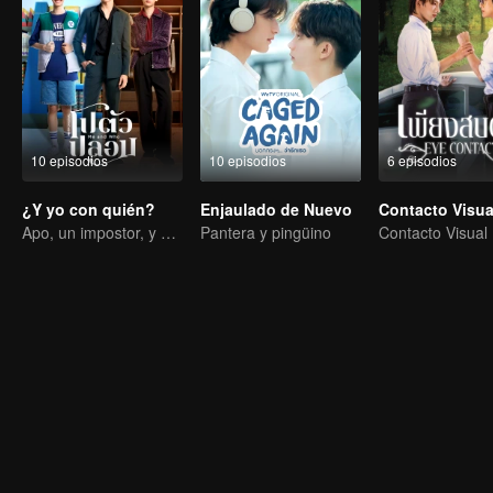
10 episodios
10 episodios
6 episodios
¿Y yo con quién?
Enjaulado de Nuevo
Apo, un impostor, y su prometida tienen la capacidad de leer la mente.
Pantera y pingüino