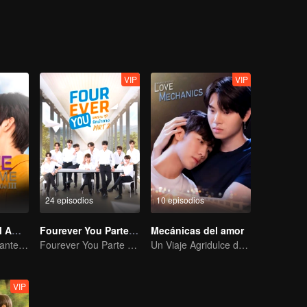
 le ocurrió la teoría de los universos paralelos inversos. Finalmente
 conocieron, ¡también fue el comienzo de que se ayudaran mutuamente
VIP
VIP
24 episodios
10 episodios
El Síndrome del Amor
Fourever You Parte 2 (TV Ver.)
Mecánicas del amor
Despertar al Amante Amnésico
Fourever You Parte 2 (TV Ver.)
Un Viaje Agridulce de Amor
VIP