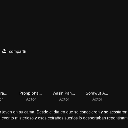
compartir
Watcharayu Suradej
Pronpiphat Pattanasettanon
Wasin Panumaporn
Sorawut Arunwattananunt
or
Actor
Actor
Actor
un joven en su cama. Desde el día en que se conocieron y se acostaron
evento misterioso y esos extraños sueños lo despertaban repentinam
el joven acostándose con mujeres. Sin embargo, solo lo hizo pensar aú