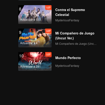
VIP
8
Contra el Supremo
Celestial
Actualizar a 533
MysteriousFantasy
VIP
9
Mi Compañero de Juego
(Uncut Ver.)
Actualizar a 4
Mi Compañero de Juego (Uncut Ver.)
VIP
10
Mundo Perfecto
MysteriousFantasy
Actualizar a 281