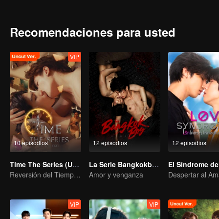
menudo en el hombre de sus sueños. Luego conectó cada detalle y se
a Dew en la vida real. Aunque fue el último día de Dew cuando se
cambiar el futuro!
Recomendaciones para usted
VIP
10 episodios
12 episodios
12 episodios
Time The Series (Uncut Ver.)
La Serie Bangkokboy (versión TV)
Reversión del Tiempo: Salvando a Mi Amor
Amor y venganza
VIP
VIP