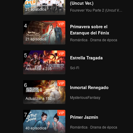
, conoció
(Uncut Ver.)
VIP
VIP
 a
25 episodios
Fourever You Parte 2 (Uncut Ver.)
10A
10B
VIP
4
Primavera sobre el
VIP
VIP
Tráileres
11A
11B
25
Estanque del Fénix
21 episodios
Romántica · Drama de época
VIP
VIP
VIP
11A
11B
12
VIP
5
Estrella Tragada
Sci-Fi
Actualizar a 235
VIP
6
Inmortal Renegado
MysteriousFantasy
Actualizar a 152
VIP
7
Primer Jazmín
Romántica · Drama de época
40 episodios