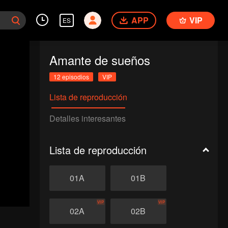
APP
VIP
ES
Amante de sueños
12 episodios
VIP
Lista de reproducción
Detalles interesantes
Lista de reproducción
01A
01B
VIP
VIP
02A
02B