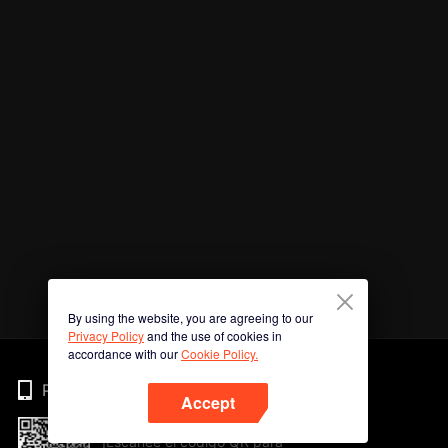
By using the website, you are agreeing to our
Privacy Policy
and the use of cookies in
accordance with our
Cookie Policy.
Phone
Accept
¡Escanee el código QR para