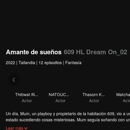
Amante de sueños
609 HL Dream On_02
2022
|
Tailandia
|
12 episodios
|
Fantasía
Thitiwat Ritprasert
NATOUCH SIRIPONGTHON
Thasorn Klinnium
Actor
Actor
Actor
Act
Un día, Mum, un playboy y propietario de la habitación 609, vio a 
estado sucediendo cosas misteriosas. Mum seguía soñando con un 
medio de la noche. Mum trató de olvidar sus 'sentimientos' hacia 
Leer más