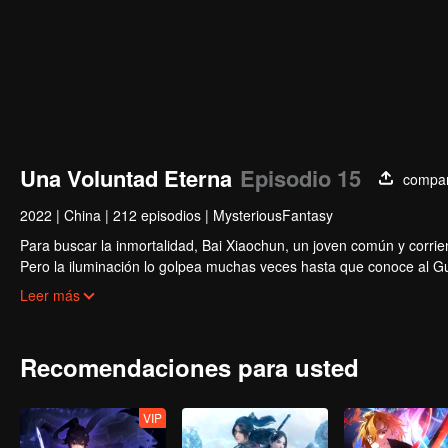
Una Voluntad Eterna
Episodio 15
compar
2022
|
China
|
212 episodios
|
MysteriousFantasy
Para buscar la inmortalidad, Bai Xiaochun, un joven común y corrien
Pero la iluminación lo golpea muchas veces hasta que conoce al Guí
inmortalidad con numerosas tramas divertidas. Ven a verlo para llen
Leer más
Recomendaciones para usted
VIP