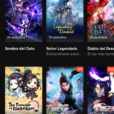
26 episodios
78 episodios
26 episodios
Sombra del Cielo
Señor Legendario
Extraordinaria aventura, una adolescente renacida de la adversidad.
VIP
Sol
30 episodios
40 episodios
12 episodios