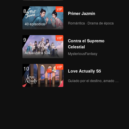
VIP
8
Primer Jazmín
Romántica · Drama de época
40 episodios
VIP
9
Contra el Supremo
Celestial
Actualizar a 534
MysteriousFantasy
VIP
10
Love Actually S5
Guiado por el destino, amado con el corazón.