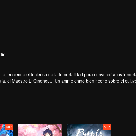
tir
te, enciende el Incienso de la Inmortalidad para convocar a los inmort
a, el Maestro Li Qinghou... Un anime chino bien hecho sobre el cultiv
ar tu verano de alegría.
VIP
VIP