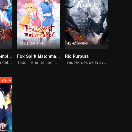
Actualizar a 145
42 episodios
Diablo del Desempleo
Fox Spirit Matchmaker
Río Púrpura
El rey más fuerte del inframundo más competitivo
Todo Tiene un Límite, Excepto el Amor y el Odio
Tres Héroes de la aventura de Zichuan en el Continente Xichuan
o WeTV