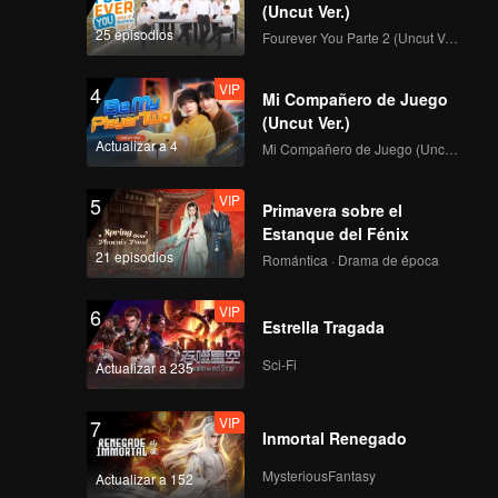
(Uncut Ver.)
25 episodios
Fourever You Parte 2 (Uncut Ver.)
VIP
4
Mi Compañero de Juego
(Uncut Ver.)
Actualizar a 4
Mi Compañero de Juego (Uncut Ver.)
VIP
5
Primavera sobre el
Estanque del Fénix
21 episodios
Romántica · Drama de época
VIP
6
Estrella Tragada
Sci-Fi
Actualizar a 235
VIP
7
Inmortal Renegado
MysteriousFantasy
Actualizar a 152