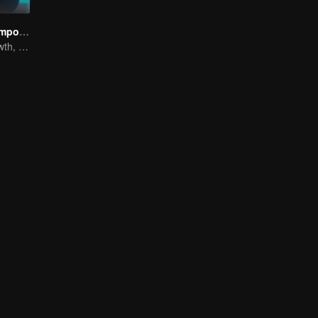
El Mago de Tiempo Completo Temporada 1
The Way to Growth, Encouragement and Self-improvement