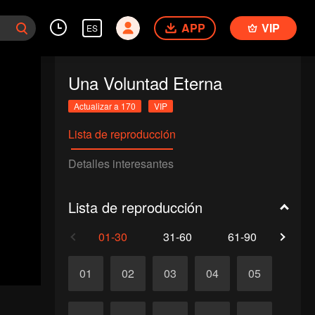
APP
VIP
ES
Una Voluntad Eterna
Actualizar a 170
VIP
Lista de reproducción
Detalles interesantes
Lista de reproducción
01-30
31-60
61-90
91-1
01
02
03
04
05