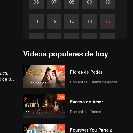
06
07
08
09
10
11
12
13
14
15
16
17
18
19
20
Videos populares de hoy
21
22
23
24
25
VIP
1
Flores de Poder
ales.
26
27
28
29
30
o de la
Romántica · Drama de época
36 episodios
VIP
2
Exceso de Amor
Romántica · Drama
33 episodios
VIP
3
Fourever You Parte 2