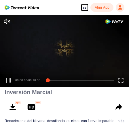
Abrir App
es
00:00:00
/
00:10:38
Inversión Marcial
Renacimiento del Nirvana, desafiando los cielos con fuerza imparable
Más