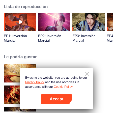
Lista de reproducción
VIP
VIP
EP1: Inversión
EP2: Inversión
EP3: Inversión
EP4
Marcial
Marcial
Marcial
Mar
Le podría gustar
Tun Tian Ji
By using the website, you are agreeing to our
Privacy Policy
and the use of cookies in
accordance with our
Cookie Policy.
WUKONG
Accept
Abrir App