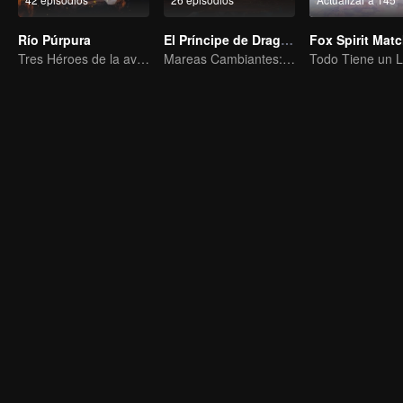
Río Púrpura
El Príncipe de Dragón
Tres Héroes de la aventura de Zichuan en el Continente Xichuan
Mareas Cambiantes: La Odisea de un Joven Escritor