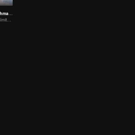
Fox Spirit Matchmaker
Todo Tiene un Límite, Excepto el Amor y el Odio