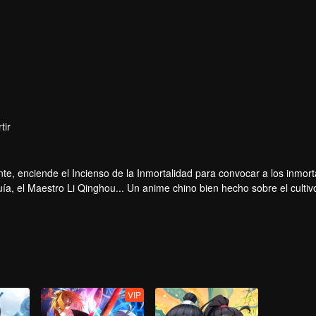
tir
te, enciende el Incienso de la Inmortalidad para convocar a los inmort
a, el Maestro Li Qinghou... Un anime chino bien hecho sobre el cultiv
ar tu verano de alegría.
VIP