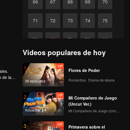
66
67
68
69
70
71
72
73
74
75
76
77
78
79
80
Videos populares de hoy
81
82
83
84
85
VIP
1
Flores de Poder
ales.
86
87
88
89
90
o de la
Romántica · Drama de época
36 episodios
VIP
2
Mi Compañero de Juego
(Uncut Ver.)
Actualizar a 4
Mi Compañero de Juego (Uncut Ver.)
VIP
3
Primavera sobre el