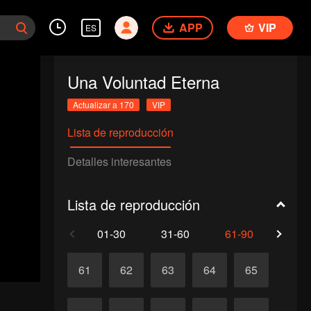
APP
VIP
ES
Una Voluntad Eterna
Actualizar a 170
VIP
Lista de reproducción
Detalles interesantes
Lista de reproducción
01-30
31-60
61-90
91-1
61
62
63
64
65