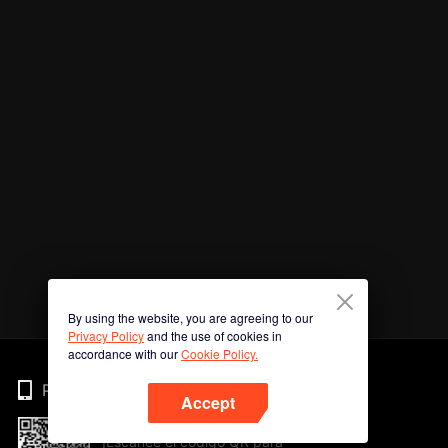
By using the website, you are agreeing to our
Privacy Policy
and the use of cookies in
accordance with our
Cookie Policy.
Phone
Accept
¡Escanee el código QR para