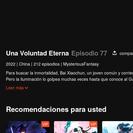
Una Voluntad Eterna
Episodio 77
compar
2022
|
China
|
212 episodios
|
MysteriousFantasy
Para buscar la inmortalidad, Bai Xiaochun, un joven común y corrien
Pero la iluminación lo golpea muchas veces hasta que conoce al Guí
inmortalidad con numerosas tramas divertidas. Ven a verlo para llen
Leer más
Recomendaciones para usted
VIP
VIP