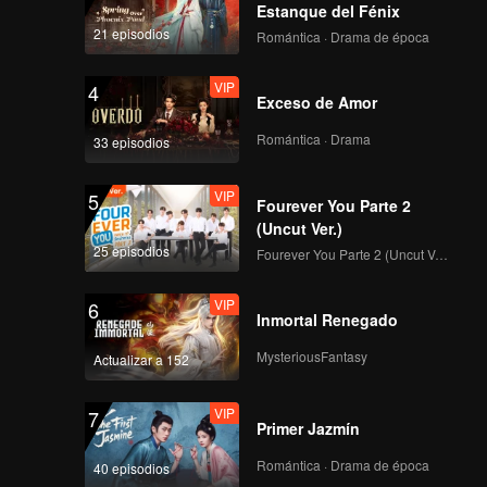
Estanque del Fénix
21 episodios
Romántica · Drama de época
VIP
4
Exceso de Amor
Romántica · Drama
33 episodios
VIP
5
Fourever You Parte 2
(Uncut Ver.)
25 episodios
Fourever You Parte 2 (Uncut Ver.)
VIP
6
Inmortal Renegado
MysteriousFantasy
Actualizar a 152
VIP
7
Primer Jazmín
Romántica · Drama de época
40 episodios