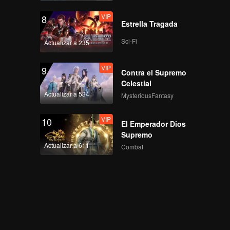
VIP
8
Estrella Tragada
Sci-Fi
Actualizar a 235
VIP
9
Contra el Supremo
Celestial
Actualizar a 534
MysteriousFantasy
VIP
10
El Emperador Dios
Supremo
Actualizar a 611
Combat