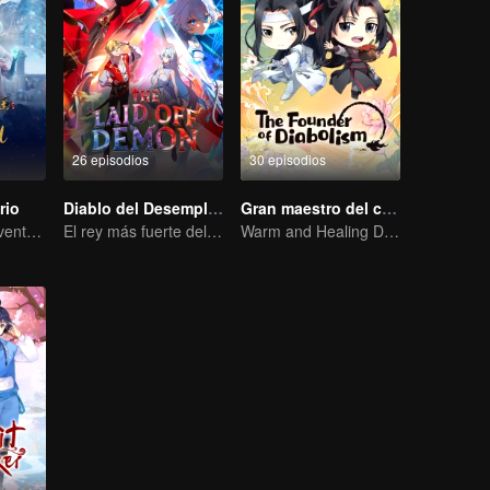
26 episodios
30 episodios
rio
Diablo del Desempleo
Gran maestro del cultivo demoníaco Q
Extraordinaria aventura, una adolescente renacida de la adversidad.
El rey más fuerte del inframundo más competitivo
Warm and Healing Daily Life