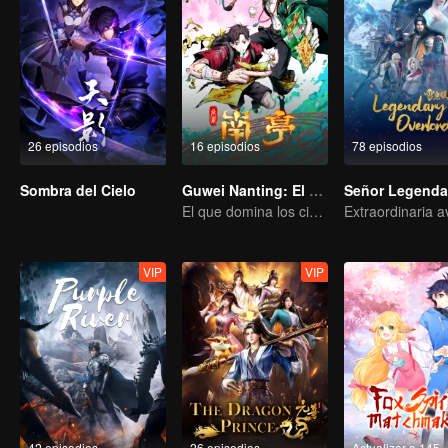
26 episodios
16 episodios
78 episodios
Sombra del Cielo
Guwei Nanting: El Elegido
Señor Legenda
El que domina los cielos — ¡Que comience la batalla!
VIP
VIP
42 episodios
26 episodios
Actualizar a 145