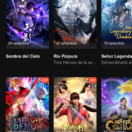
26 episodios
42 episodios
78 episodios
Sombra del Cielo
Río Púrpura
Señor Legenda
Tres Héroes de la aventura de Zichuan en el Continente Xichuan
VIP
VIP
26 episodios
60 episodios
60 episodios