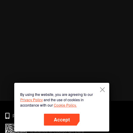
By using the website, you are agreeing to our
Privacy Policy
and the use of cookies in
accordance with our
Cookie Policy.
Phone
Accept
¡Escanee el código QR para