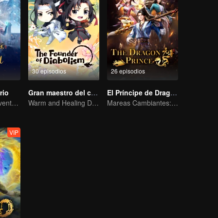
30 episodios
26 episodios
rio
Gran maestro del cultivo demoníaco Q
El Príncipe de Dragón
Extraordinaria aventura, una adolescente renacida de la adversidad.
Warm and Healing Daily Life
Mareas Cambiantes: La Odisea de un Joven Escritor
VIP