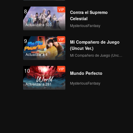
VIP
8
Contra el Supremo
Celestial
Actualizar a 533
MysteriousFantasy
VIP
9
Mi Compañero de Juego
(Uncut Ver.)
Actualizar a 4
Mi Compañero de Juego (Uncut Ver.)
VIP
10
Mundo Perfecto
MysteriousFantasy
Actualizar a 281