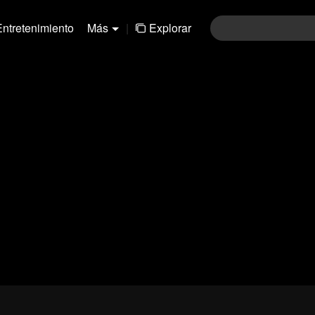
Entretenimiento
Más
|
Explorar
01-30
31-60
61-90
91-120
121-15