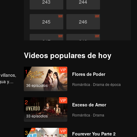
243
244
VIP
VIP
245
246
VIP
VIP
247
248
Videos populares de hoy
VIP
VIP
249
250
VIP
1
Flores de Poder
villanos,
VIP
VIP
251
252
gua y
Romántica · Drama de época
36 episodios
VIP
VIP
253
VIP
254
2
Exceso de Amor
Romántica · Drama
33 episodios
VIP
VIP
255
256
VIP
3
Fourever You Parte 2
VIP
VIP