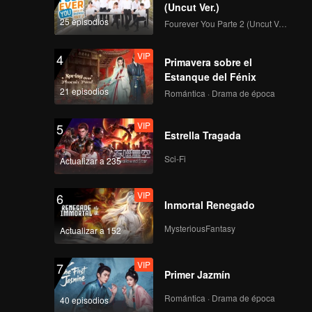
(Uncut Ver.)
257
258
25 episodios
Fourever You Parte 2 (Uncut Ver.)
VIP
VIP
259
260
VIP
4
Primavera sobre el
Estanque del Fénix
VIP
VIP
21 episodios
Romántica · Drama de época
261
262
VIP
5
Estrella Tragada
VIP
VIP
263
264
Sci-Fi
Actualizar a 235
VIP
VIP
265
266
VIP
6
Inmortal Renegado
VIP
VIP
MysteriousFantasy
Actualizar a 152
267
268
VIP
7
VIP
VIP
Primer Jazmín
269
270
Romántica · Drama de época
40 episodios