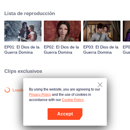
cayendo en la Garganta de la Muerte, una región prohibida del continente. A
punto de morir, Qin Chen desencadena el poder de una antigua y misteriosa
Lista de reproducción
espada...
EP01: El Dios de la
EP02: El Dios de la
EP03: El Dios de la
EP0
Guerra Domina
Guerra Domina
Guerra Domina
Gue
Clips exclusivos
By using the website, you are agreeing to our
Loading…
Privacy Policy
and the use of cookies in
accordance with our
Cookie Policy.
Accept
Abrir App