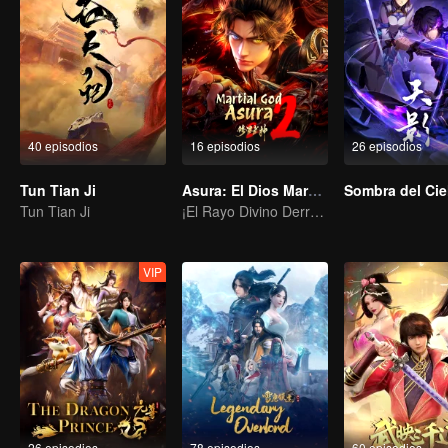
40 episodios
16 episodios
26 episodios
Tun Tian Ji
Asura: El Dios Marcial Temporada 2
Sombra del Cie
Tun Tian Ji
¡El Rayo Divino Derrota a Incontables Enemigos, el Hacha Fantasma Estremece los Nueve Reinos!
VIP
26 episodios
78 episodios
60 episodios