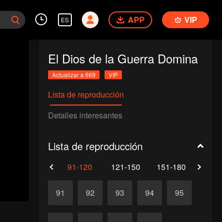
APP
VIP
ES
El Dios de la Guerra Domina
Actualizar a 669
VIP
Lista de reproducción
Detalles interesantes
Lista de reproducción
61-90
91-120
121-150
151-180
181-
91
92
93
94
95