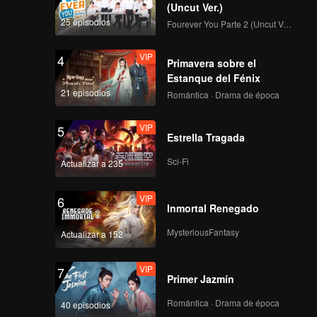
(Uncut Ver.)
112
113
25 episodios
Fourever You Parte 2 (Uncut Ver.)
VIP
VIP
114
115
VIP
4
Primavera sobre el
Estanque del Fénix
VIP
VIP
21 episodios
Romántica · Drama de época
116
117
VIP
5
Estrella Tragada
VIP
VIP
118
119
Sci-Fi
Actualizar a 235
VIP
120
VIP
6
Inmortal Renegado
MysteriousFantasy
Actualizar a 152
VIP
7
Primer Jazmín
Romántica · Drama de época
40 episodios