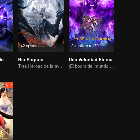
42 episodios
Actualizar a 170
lo
Río Púrpura
Una Voluntad Eterna
Tres Héroes de la aventura de Zichuan en el Continente Xichuan
¡El boom del mundo del cultivo de la inmortalidad ha vuelto!
VIP