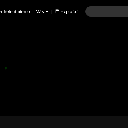
Entretenimiento
Más
|
Explorar
01-30
31-60