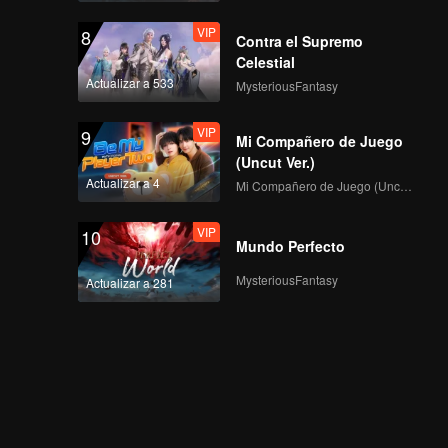
VIP
8
Contra el Supremo
Celestial
Actualizar a 533
MysteriousFantasy
VIP
9
Mi Compañero de Juego
(Uncut Ver.)
Actualizar a 4
Mi Compañero de Juego (Uncut Ver.)
VIP
10
Mundo Perfecto
MysteriousFantasy
Actualizar a 281