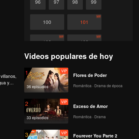
96
97
98
99
VIP
100
101
VIP
VIP
102
103
Videos populares de hoy
VIP
VIP
104
105
VIP
1
Flores de Poder
villanos,
VIP
VIP
106
107
gua y
Romántica · Drama de época
36 episodios
VIP
VIP
108
VIP
109
2
Exceso de Amor
Romántica · Drama
33 episodios
VIP
VIP
110
111
VIP
3
Fourever You Parte 2
VIP
VIP