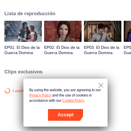
cayendo en la Garganta de la Muerte, una región prohibida del continente. A
punto de morir, Qin Chen desencadena el poder de una antigua y misteriosa
Lista de reproducción
espada...
EP01: El Dios de la
EP02: El Dios de la
EP03: El Dios de la
EP0
Guerra Domina
Guerra Domina
Guerra Domina
Gue
Clips exclusivos
By using the website, you are agreeing to our
Loading…
Privacy Policy
and the use of cookies in
accordance with our
Cookie Policy.
Accept
Abrir App