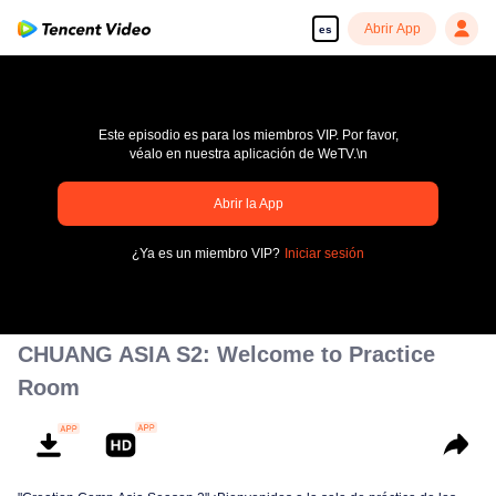
Abrir App
es
Este episodio es para los miembros VIP. Por favor,
véalo en nuestra aplicación de WeTV.\n
pay limit
Abrir la App
Código de error: 70013083.-1-095337740fbc723fffc4d9e60c20b10f
¿Ya es un miembro VIP?
Iniciar sesión
00:00:00
/
00:00:00
CHUANG ASIA S2: Welcome to Practice
Room