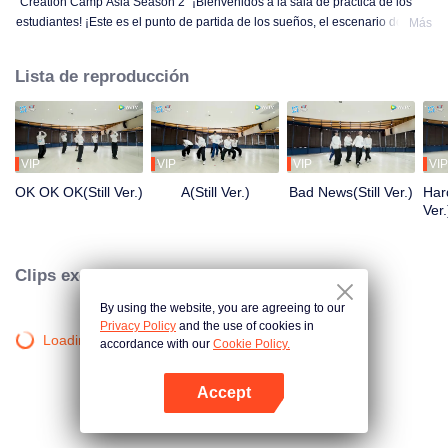
"Creation Camp Asia Season 2" ¡Bienvenidos a la sala de práctica de los
estudiantes! ¡Este es el punto de partida de los sueños, el escenario donde
Más
el sudor y la luz se entrelazan! Los estudiantes están practicando con todas
sus fuerzas solo por el momento de brillar en el escenario. Desde temprano
Lista de reproducción
en la mañana hasta tarde en la noche, desde la falta de familiaridad hasta el
dominio, cada paso es una transformación. ¿Quieres conocer sus historias
en la sala de práctica?
VIP
VIP
VIP
VIP
OK OK OK(Still Ver.)
A(Still Ver.)
Bad News(Still Ver.)
Hard
Ver.
Clips exclusivos
By using the website, you are agreeing to our
Privacy Policy
and the use of cookies in
Loading…
accordance with our
Cookie Policy.
Accept
Abrir App