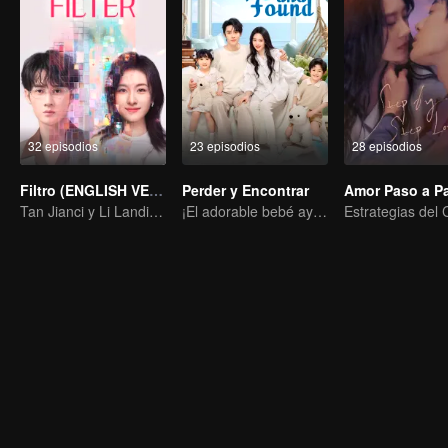
32 episodios
23 episodios
28 episodios
Filtro (ENGLISH VER.)
Perder y Encontrar
Amor Paso a P
Tan Jianci y Li Landi: Una "vida de mil facetas"
¡El adorable bebé ayuda, papá al tanto!