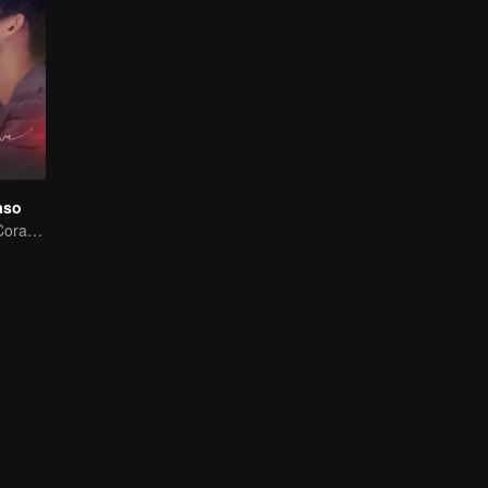
aso
Estrategias del Corazón