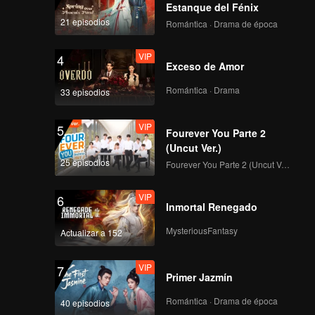
 vida
Estanque del Fénix
sobre la
21 episodios
Romántica · Drama de época
mienzan
ncia,
VIP
4
ei y Li
Exceso de Amor
ón mutua.
Romántica · Drama
33 episodios
VIP
5
Fourever You Parte 2
(Uncut Ver.)
25 episodios
Fourever You Parte 2 (Uncut Ver.)
VIP
6
Inmortal Renegado
MysteriousFantasy
Actualizar a 152
VIP
7
Primer Jazmín
Romántica · Drama de época
40 episodios