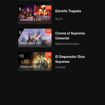
VIP
8
Estrella Tragada
Sci-Fi
Actualizar a 235
VIP
9
Contra el Supremo
Celestial
Actualizar a 534
MysteriousFantasy
VIP
10
El Emperador Dios
Supremo
Actualizar a 611
Combat