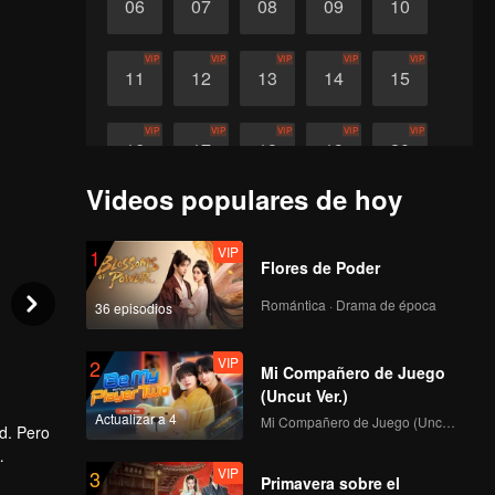
06
07
08
09
10
VIP
VIP
VIP
VIP
VIP
11
12
13
14
15
VIP
VIP
VIP
VIP
VIP
16
17
18
19
20
Videos populares de hoy
VIP
VIP
VIP
VIP
VIP
21
22
23
24
25
VIP
1
Flores de Poder
VIP
VIP
VIP
VIP
VIP
26
27
28
29
30
Romántica · Drama de época
36 episodios
VIP
2
Mi Compañero de Juego
(Uncut Ver.)
Actualizar a 4
Mi Compañero de Juego (Uncut Ver.)
ad. Pero
VIP
3
io
Primavera sobre el