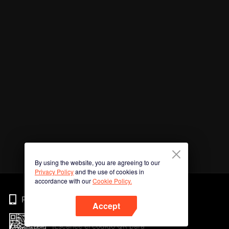
By using the website, you are agreeing to our
Privacy Policy
and the use of cookies in
accordance with our
Cookie Policy.
Phone
Accept
¡Escanee el código QR para