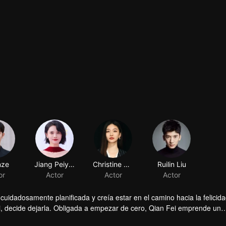
nze
Jiang Peiyao
Christine Zheng
Ruilin Liu
or
Actor
Actor
Actor
cuidadosamente planificada y creía estar en el camino hacia la felicid
 decide dejarla. Obligada a empezar de cero, Qian Fei emprende un
 Yifei, un heredero adinerado decidido a hacerse un nombre por su prop