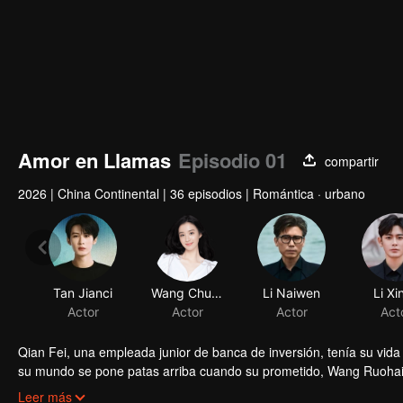
Amor en Llamas
Episodio 01
compartir
2026
|
China Continental
|
36 episodios
|
Romántica · urbano
Tan Jianci
Wang Churan
Li Naiwen
Li Xi
Actor
Actor
Actor
Act
Qian Fei, una empleada junior de banca de inversión, tenía su vida 
su mundo se pone patas arriba cuando su prometido, Wang Ruohai,
desafiante viaje para reconstruir tanto su vida como su carrera. Li
Leer más