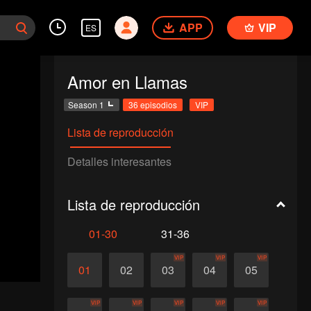
APP
VIP
ES
Amor en Llamas
Season 1
36 episodios
VIP
Lista de reproducción
Detalles interesantes
Lista de reproducción
01-30
31-36
VIP
VIP
VIP
01
02
03
04
05
VIP
VIP
VIP
VIP
VIP