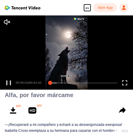
Abrir App
es
00:00:01
/
00:01:42
Alfa, por favor márcame
—¡Recuperaré a mi compañero y echaré a su desvergonzada exesposa!
Isabella Cross reemplaza a su hermana para casarse con el hombre lobo
Más