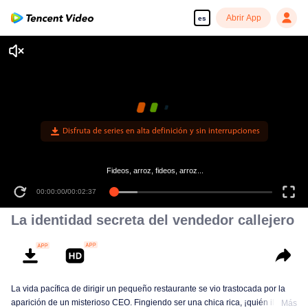
Abrir App
es
Disfruta de series en alta definición y sin interrupciones
Fideos, arroz, fideos, arroz...
00:00:00
/
00:02:37
La identidad secreta del vendedor callejero
La vida pacífica de dirigir un pequeño restaurante se vio trastocada por la
aparición de un misterioso CEO. Fingiendo ser una chica rica, ¡quién iba a
Más