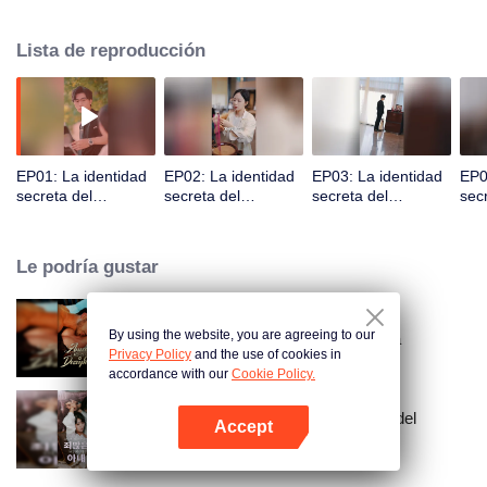
saber que la identidad falsa se volvería real!
Lista de reproducción
EP01: La identidad
EP02: La identidad
EP03: La identidad
EP0
secreta del
secreta del
secreta del
sec
vendedor callejero
vendedor callejero
vendedor callejero
ven
Le podría gustar
By using the website, you are agreeing to our
Atado a mi esposa desaparecida
Privacy Policy
and the use of cookies in
accordance with our
Cookie Policy.
La pecaminosa esposa secreta del
Accept
Maestro Go (Ver. Coreana)
Abrir App