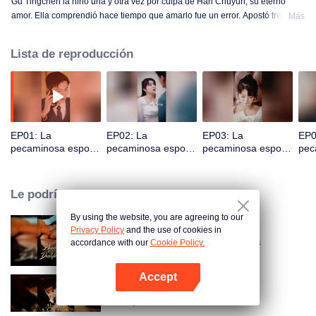
Gu Tingchen la hirió una y otra vez por culpa de Han Chuyun, su eterno
amor. Ella comprendió hace tiempo que amarlo fue un error. Apostó tres
Más
años de su vida en un futuro incierto.
Lista de reproducción
EP01: La
EP02: La
EP03: La
EP0
pecaminosa esposa
pecaminosa esposa
pecaminosa esposa
pec
secreta del Maestro
secreta del Maestro
secreta del Maestro
sec
Go (Ver. Coreana)
Go (Ver. Coreana)
Go (Ver. Coreana)
Go 
Le podría gustar
By using the website, you are agreeing to our
Privacy Policy
and the use of cookies in
Atado a mi esposa desaparecida
accordance with our
Cookie Policy.
Accept
Abrir App
Alfa, por favor márcame