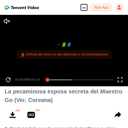
Abrir App
es
00:00:00
/
00:01:04
La pecaminosa esposa secreta del Maestro
Go (Ver. Coreana)