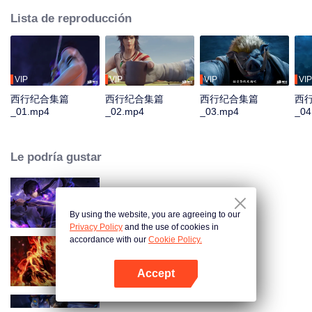
Lista de reproducción
VIP
VIP
VIP
VIP
西行纪合集篇
西行纪合集篇
西行纪合集篇
西
_01.mp4
_02.mp4
_03.mp4
_04
Le podría gustar
Sombra del Cielo
By using the website, you are agreeing to our
Privacy Policy
and the use of cookies in
accordance with our
Cookie Policy.
WUKONG
Accept
Abrir App