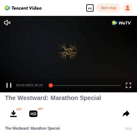
Abrir App
es
Disfruta de series en alta definición y sin interrupciones
00:00:00
/
01:30:26
The Westward: Marathon Special
The Westward: Marathon Special
Más