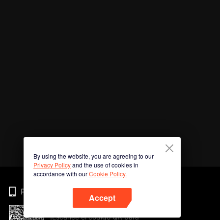
By using the website, you are agreeing to our
Privacy Policy
and the use of cookies in
accordance with our
Cookie Policy.
Phone
Accept
¡Escanee el código QR para