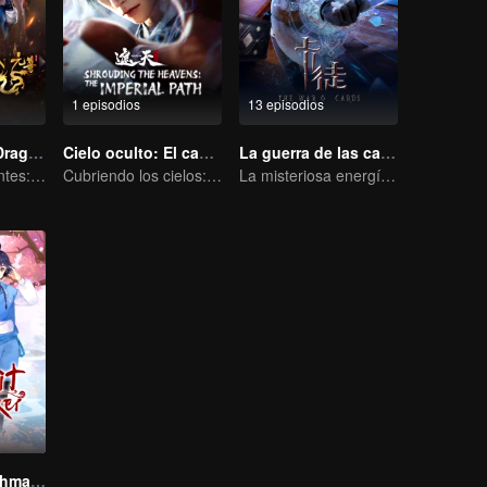
1 episodios
13 episodios
El Príncipe de Dragón
Cielo oculto: El camino del emperador
La guerra de las cartas
Mareas Cambiantes: La Odisea de un Joven Escritor
Cubriendo los cielos: el camino imperial
La misteriosa energía de las cartas provocó una guerra, ¿cómo la manejó Chen Mu?
Fox Spirit Matchmaker