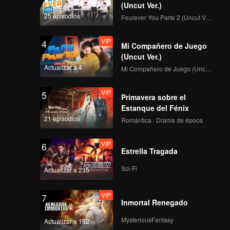
(Uncut Ver.)
25 episodios
Fourever You Parte 2 (Uncut Ver.)
VIP
4
Mi Compañero de Juego
(Uncut Ver.)
Actualizar a 4
Mi Compañero de Juego (Uncut Ver.)
VIP
5
Primavera sobre el
Estanque del Fénix
21 episodios
Romántica · Drama de época
VIP
6
Estrella Tragada
Sci-Fi
Actualizar a 235
VIP
7
Inmortal Renegado
MysteriousFantasy
Actualizar a 152