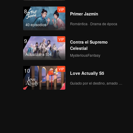
VIP
8
Primer Jazmín
Romántica · Drama de época
40 episodios
VIP
9
Contra el Supremo
Celestial
Actualizar a 534
MysteriousFantasy
VIP
10
Love Actually S5
Guiado por el destino, amado con el corazón.