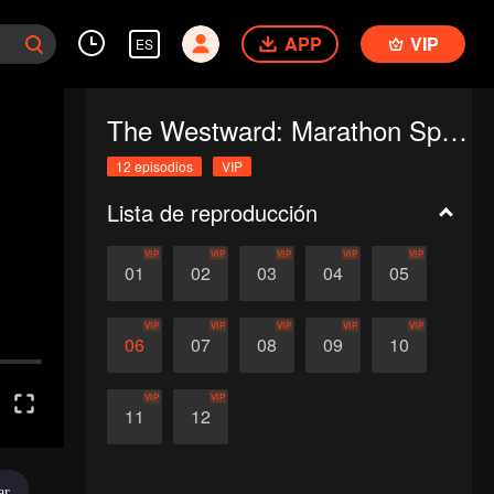
APP
VIP
ES
The Westward: Marathon Special
12 episodios
VIP
Lista de reproducción
VIP
VIP
VIP
VIP
VIP
01
02
03
04
05
VIP
VIP
VIP
VIP
VIP
06
07
08
09
10
VIP
VIP
11
12