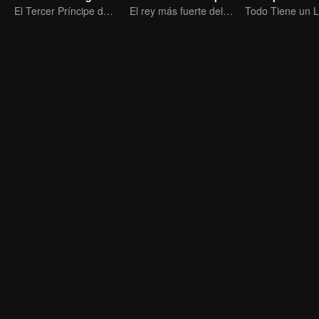
El Tercer Príncipe del Mar del Este invoca a los Nezha de las Sombras para matarlos
El rey más fuerte del inframundo más competitivo