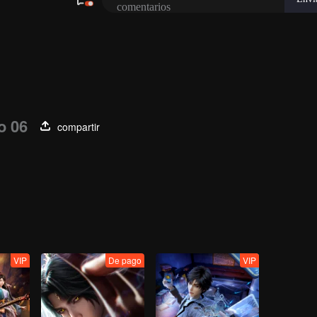
o 06
compartir
VIP
De pago
VIP