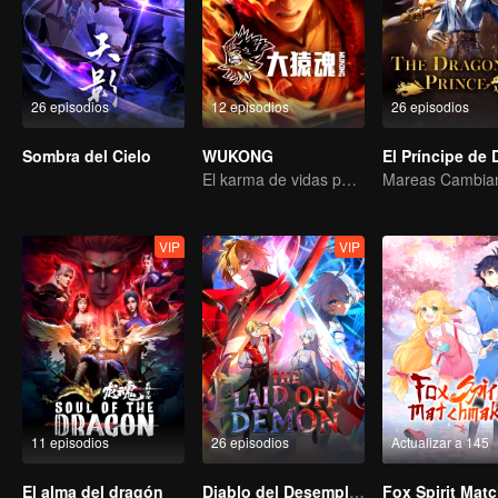
26 episodios
12 episodios
26 episodios
Sombra del Cielo
WUKONG
El karma de vidas pasadas está destinado a destrozar los cielos.
VIP
VIP
11 episodios
26 episodios
Actualizar a 145
El alma del dragón
Diablo del Desempleo