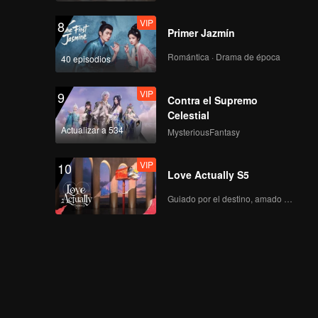
VIP
8
Primer Jazmín
Romántica · Drama de época
40 episodios
VIP
9
Contra el Supremo
Celestial
Actualizar a 534
MysteriousFantasy
VIP
10
Love Actually S5
Guiado por el destino, amado con el corazón.