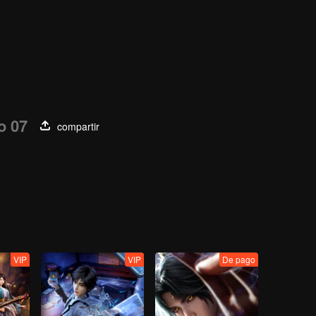
o 07
compartir
VIP
VIP
De pago