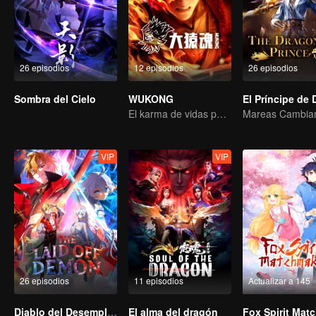
26 episodios
12 episodios
26 episodios
Sombra del Cielo
WUKONG
El karma de vidas pasadas está destinado a destrozar los cielos.
VIP
VIP
26 episodios
11 episodios
Actualizar a 145
Diablo del Desempleo
El alma del dragón