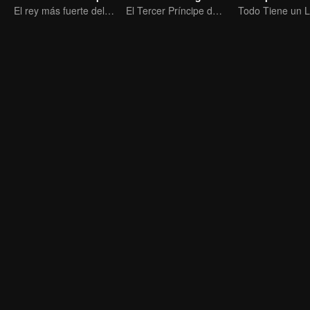
El rey más fuerte del inframundo más competitivo
El Tercer Príncipe del Mar del Este invoca a los Nezha de las Sombras para matarlos