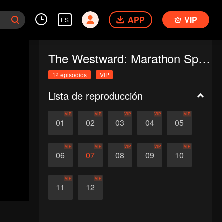
APP
VIP
ES
The Westward: Marathon Special
12 episodios
VIP
Lista de reproducción
VIP
VIP
VIP
VIP
VIP
01
02
03
04
05
VIP
VIP
VIP
VIP
VIP
06
07
08
09
10
VIP
VIP
11
12