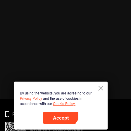
By using the website, you are agreeing to our
Privacy Policy
and the use of cookies in
accordance with our
Cookie Policy.
Phone
Accept
¡Escanee el código QR para