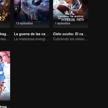
13 episodios
1 episodios
El Príncipe de Dragón
La guerra de las cartas
Cielo oculto: El camino del emperador
Mareas Cambiantes: La Odisea de un Joven Escritor
La misteriosa energía de las cartas provocó una guerra, ¿cómo la manejó Chen Mu?
Cubriendo los cielos: el camino imperial
Fox Spirit Matchmaker