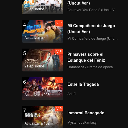
(Uncut Ver.)
25 episodios
Fourever You Parte 2 (Uncut Ver.)
VIP
4
Mi Compañero de Juego
(Uncut Ver.)
Actualizar a 4
Mi Compañero de Juego (Uncut Ver.)
VIP
5
Primavera sobre el
Estanque del Fénix
21 episodios
Romántica · Drama de época
VIP
6
Estrella Tragada
Sci-Fi
Actualizar a 235
VIP
7
Inmortal Renegado
MysteriousFantasy
Actualizar a 152