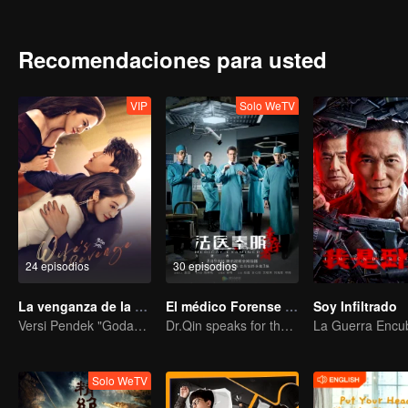
Recomendaciones para usted
VIP
Solo WeTV
24 episodios
30 episodios
La venganza de la esposa
El médico Forense Dr. Qin: Supervivientes
Soy Infiltrado
Versi Pendek "Godaan Pulang"
Dr.Qin speaks for the dead.
Solo WeTV