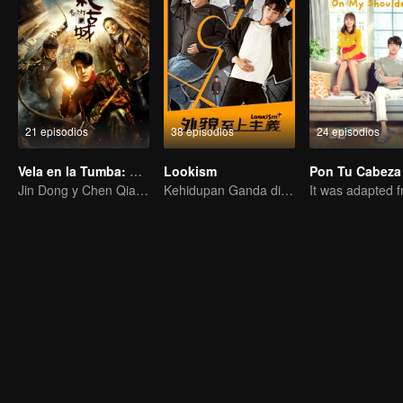
21 episodios
38 episodios
24 episodios
Vela en la Tumba: Ciudad Misteriosa
Lookism
Jin Dong y Chen Qiaoen comienzaron una aventura
Kehidupan Ganda di Rumah Mewah: Menjadi Tampan