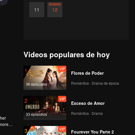
Completos
11
12
Videos populares de hoy
VIP
1
Flores de Poder
Romántica · Drama de época
36 episodios
VIP
2
Exceso de Amor
Romántica · Drama
33 episodios
 her
 more
VIP
3
Fourever You Parte 2