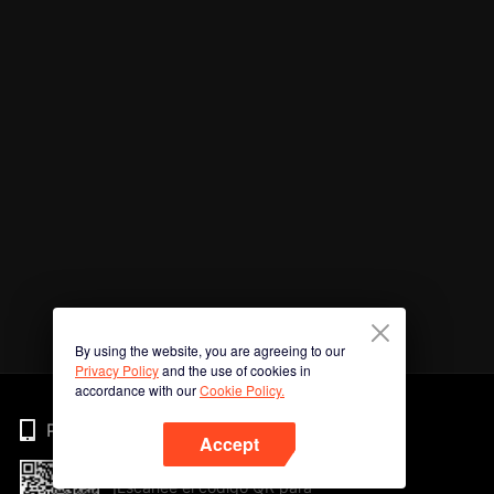
By using the website, you are agreeing to our
Privacy Policy
and the use of cookies in
accordance with our
Cookie Policy.
Phone
Accept
¡Escanee el código QR para