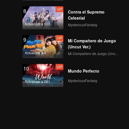
VIP
8
Contra el Supremo
Celestial
Actualizar a 533
MysteriousFantasy
VIP
9
Mi Compañero de Juego
(Uncut Ver.)
Actualizar a 4
Mi Compañero de Juego (Uncut Ver.)
VIP
10
Mundo Perfecto
MysteriousFantasy
Actualizar a 281