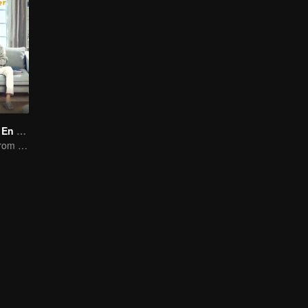
Pon Tu Cabeza En Mi Hombro
It was adapted from the same series of novels as "A Love so Beautiful"