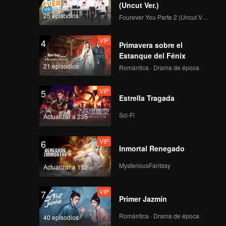
(Uncut Ver.)
25 episodios
Fourever You Parte 2 (Uncut Ver.)
VIP
4
Primavera sobre el
Estanque del Fénix
21 episodios
Romántica · Drama de época
VIP
5
Estrella Tragada
Sci-Fi
Actualizar a 235
VIP
6
Inmortal Renegado
MysteriousFantasy
Actualizar a 152
VIP
7
Primer Jazmín
Romántica · Drama de época
40 episodios