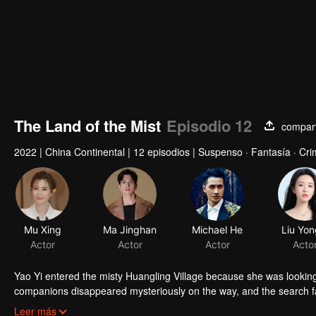
The Land of the Mist
Episodio 12
compart
2022
|
China Continental
|
12 episodios
|
Suspenso · Fantasía · Cr
Mu Xing
Ma Jinghan
Michael He
Liu Yon
Actor
Actor
Actor
Acto
Yao Yi entered the misty Huangling Village because she was lookin
companions disappeared mysteriously on the way, and the search fa
people in the village, and these people seemed to be related to an 
Leer más