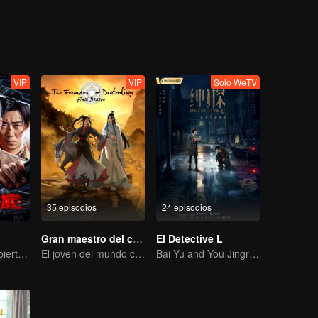
VIP
VIP
Solo WeTV
35 episodios
24 episodios
Gran maestro del cultivo demoníaco
El Detective L
La Guerra Encubierta de Collin Chou
El joven del mundo celestial erradica males por el pueblo
Bai Yu and You Jingru Became the super detective