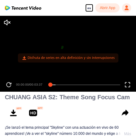
Abrir App
es
Disfruta de series en alta definición y sin interrupciones
00:00:00
/
00:03:37
CHUANG ASIA S2: Theme Song Focus Cam
¡Se lanzó el tema principal "Skyline" con una actuación en vivo de 60
aprendices! ¡Ve a ver el "skyline" número 10.000 del mundo y elige a los
Más