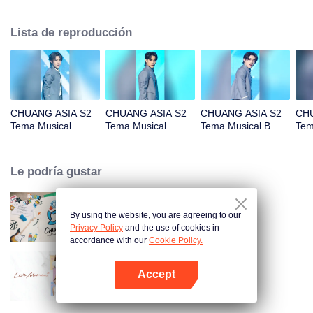
chicos que te gustan!
Lista de reproducción
CHUANG ASIA S2
CHUANG ASIA S2
CHUANG ASIA S2
CHU
Tema Musical
Tema Musical
Tema Musical B
Tem
AGUANG Enfoque
ALTON ANG
Enfoque Cámara
BIA
Cámara
Enfoque Cámara
Cá
Le podría gustar
By using the website, you are agreeing to our
CHUANG ASIA S2
Privacy Policy
and the use of cookies in
accordance with our
Cookie Policy.
Accept
Momentos de amor
Abrir App