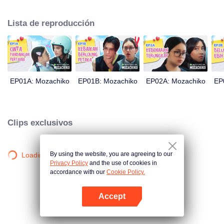
Este último incluso decidió hacer de Chiko su novio, solo dentro de 100 días
de esfuerzo. Todo se reduce a una medida drástica que toma Moza, dando
Lista de reproducción
un gran giro en la trama: ahora Chiko es quien la persigue.
EP01A: Mozachiko
EP01B: Mozachiko
EP02A: Mozachiko
EP
Clips exclusivos
By using the website, you are agreeing to our
Loading…
Privacy Policy
and the use of cookies in
accordance with our
Cookie Policy.
Accept
Abrir App