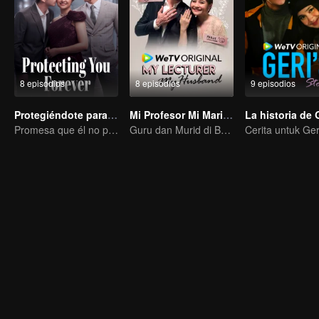
8 episodios
8 episodios
9 episodios
Protegiéndote para siempre
Mi Profesor Mi Marido
La historia de 
Promesa que él no puede romper, ella no puede olvidar.
Guru dan Murid di Bawah Satu Atap
Cerita untuk Ger