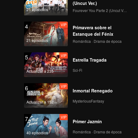
(Uncut Ver.)
25 episodios
Fourever You Parte 2 (Uncut Ver.)
VIP
VIP
4
EP4: 1
Primavera sobre el
Estanque del Fénix
21 episodios
Romántica · Drama de época
VIP
VIP
5
EP5: 1
Estrella Tragada
Sci-Fi
Actualizar a 235
VIP
VIP
6
EP5: 1
Inmortal Renegado
MysteriousFantasy
Actualizar a 152
VIP
VIP
7
EP6: 1
Primer Jazmín
Romántica · Drama de época
40 episodios