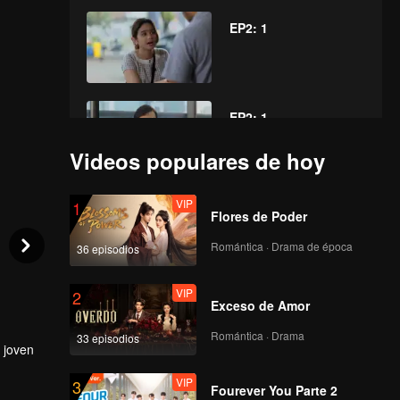
EP2: 1
EP2: 1
Videos populares de hoy
VIP
VIP
1
EP3: 1
Flores de Poder
Romántica · Drama de época
36 episodios
VIP
VIP
2
EP3: 1
Exceso de Amor
Romántica · Drama
33 episodios
 joven
VIP
VIP
3
EP4: 1
Fourever You Parte 2