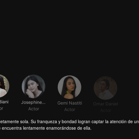
Biani
Josephine Firmstone
Gemi Nastiti
Omar Daniel
or
Actor
Actor
Actor
letamente sola. Su franqueza y bondad logran captar la atención de un
se encuentra lentamente enamorándose de ella.