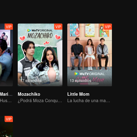
VIP
VIP
VIP
17 episodios
13 episodios
Mi Profesor Mi Marido
Mozachiko
Little Mom
My Lecturer My Husband
¿Podrá Moza Conquistar el Corazón de Chiko?
La lucha de una madre adolescente
VIP