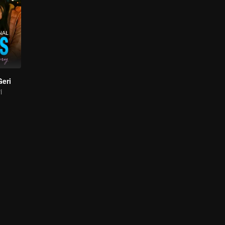
Geri
i