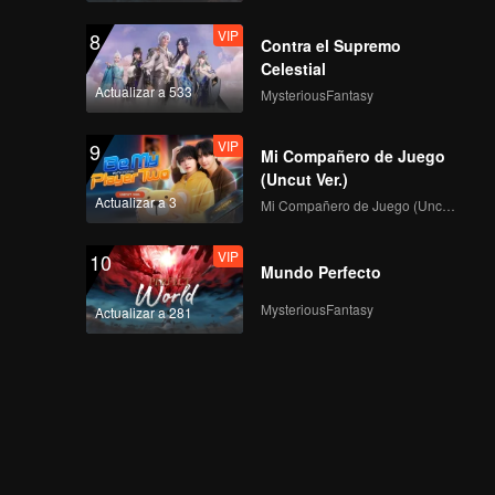
VIP
VIP
8
EP6: 1
Contra el Supremo
Celestial
Actualizar a 533
MysteriousFantasy
VIP
VIP
9
EP7: 1
Mi Compañero de Juego
(Uncut Ver.)
Actualizar a 3
Mi Compañero de Juego (Uncut Ver.)
VIP
VIP
10
EP7: 1
Mundo Perfecto
MysteriousFantasy
Actualizar a 281
VIP
EP8: 1
VIP
EP8: 1