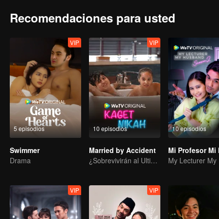
Recomendaciones para usted
VIP
VIP
5 episodios
10 episodios
10 episodios
Swimmer
Married by Accident
Drama
¿Sobrevivirán al Ultimátum Matrimonial?
VIP
VIP