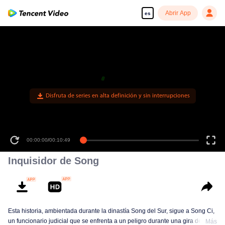
Abrir App
es
Disfruta de series en alta definición y sin interrupciones
00:00:00
/
00:10:49
Inquisidor de Song
Esta historia, ambientada durante la dinastía Song del Sur, sigue a Song Ci,
un funcionario judicial que se enfrenta a un peligro durante una gira de
Más