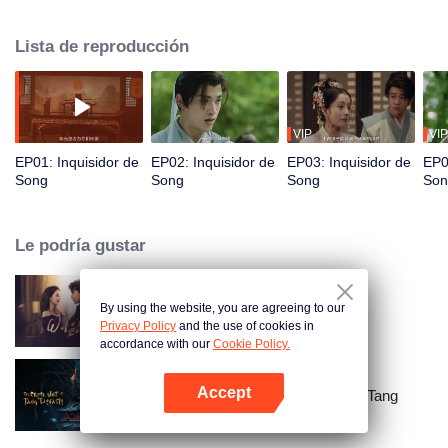
inspección. Por un giro del destino, conoce a los intérpretes de la Ópera del
Sur Zhao Zhiting y Wang Ling, y al bailarín He Wenning. A pesar de sus
Lista de reproducción
diferencias, los cuatro unen sus fuerzas y resuelven cuatro casos de
asesinato a través de la investigación, el interrogatorio y el análisis forense,
para llevar justicia a los fallecidos y equidad a los vivos.
VIP
VIP
EP01: Inquisidor de
EP02: Inquisidor de
EP03: Inquisidor de
EP0
Song
Song
Song
Son
Le podría gustar
By using the website, you are agreeing to our
La venganza de la esposa
Privacy Policy
and the use of cookies in
accordance with our
Cookie Policy.
Accept
La unidad criminal de la dinastía Tang
Abrir App