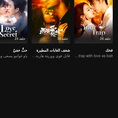
حلقة 24
حلقة 30
حلقة 24
فخك
شغف الغابات المطيرة
حبٌّ خفيّ
Lure you into the trap with love as bait
قاتل قوي ووريثة هاربة يجدان الخلاص معًا!