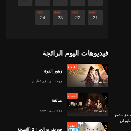
أعضاء
أعضاء
أعضاء
أعضاء
24
23
22
21
فيديوهات اليوم الرائجة
1
أعضاء
زهور القوة
رومانسي · زي تقليدي
حلقة 36
2
أعضاء
مبالغة
رومانسي · قصة
حلقة 33
تفز تشنغ
يطوران
3
أعضاء
فوريفر يو الجزء 2 (النسخة