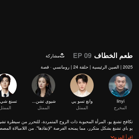
طعم الخطاف
EP 09
مشاركة
2025
|
الصين الرئيسية
|
حلقة 24
|
رومانسي · قصة
linyi
وانغ تسو يي
شيوي تشن تشن
تسنغ شي ت
المخرج
الممثل
الممثل
الممثل
تكافح تشنغ يو، المرأة المحبوبة ذات الروح المتمردة، للتحرر من سيطرة تشو
يو باي تشنغ بشكل متكرر، مما يمنحه الفرصة "لإنقاذها". من اللامبالاة المص
مشاعر حقيقية تدريجيًا.
اقرأ المزيد