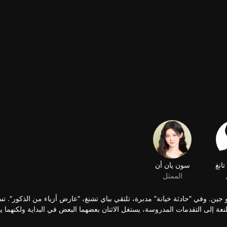
انغ
سون يان أن
الممثل
 جين. وفي "حادثة خيانة" مدبرة، تلتقي بباي تشنغ، "عارض أزياء من الذكور". تس
طنعة إلى التقدمات المدروسة، يستغل الاثنان بعضهما البعض في البداية ولكنهما 