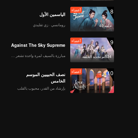
8
أعضاء
الياسمين الأول
رومانسي · زي تقليدي
حلقة 40
9
أعضاء
Against The Sky Supreme
مبارزة بالسيف لمرة واحدة تشعر بالحرية
534تم تجديد الحلقة
10
أعضاء
نصف الحبيبين الموسم
الخامس
بإرشاد من القدر، محبوب بالقلب