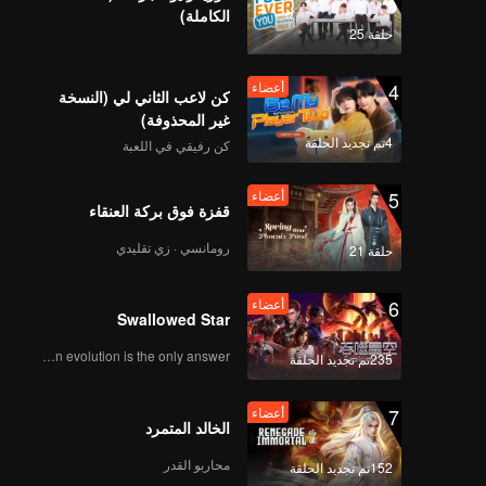
الكاملة)
حلقة 25
4
أعضاء
كن لاعب الثاني لي (النسخة
غير المحذوفة)
4تم تجديد الحلقة
كن رفيقي في اللعبة
5
أعضاء
قفزة فوق بركة العنقاء
رومانسي · زي تقليدي
حلقة 21
6
أعضاء
Swallowed Star
Human evolution is the only answer.
235تم تجديد الحلقة
7
أعضاء
الخالد المتمرد
محاربو القدر
152تم تجديد الحلقة