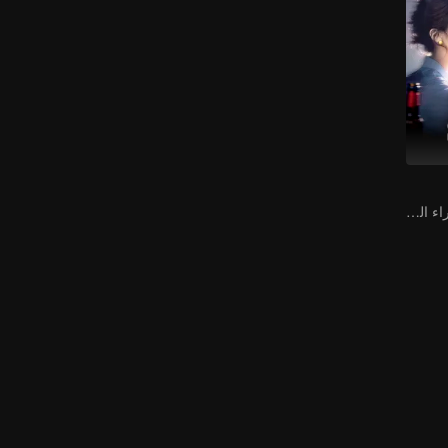
ياو غوانيو يسعى وراء الحبّ، ممزقًا بين القدر