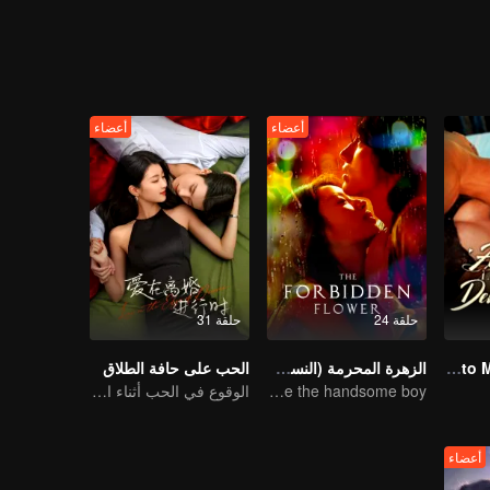
أعضاء
أعضاء
حلقة 24
حلقة 31
Bound to My Missing Wife
الزهرة المحرمة (النسخة الإنجليزية)
الحب على حافة الطلاق
Pure girl manages to move the handsome boy
الوقوع في الحب أثناء الطلاق
أعضاء