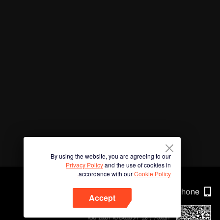
By using the website, you are agreeing to our
Privacy Policy
and the use of cookies in
accordance with our
Cookie Policy.
Phone
Accept
امسح رمز الاستجابة السريعة