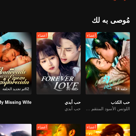
مُوصى به لك
أعضاء
أعضاء
حلقة 24
حلقة 30
62تم تجديد الحلقة
حب الكذب
حب أبدي
اللوتس الأسود المنتقم يقع في حب الشاب المارق
حب أبدي
أعضاء
أعضاء