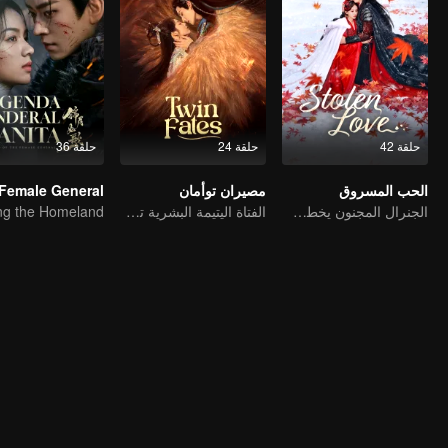
حلقة 42
حلقة 24
حلقة 36
الحب المسروق
مصيران توأمان
الجنرال المجنون يخطف عروسًا من أجل الحب
الفتاة اليتيمة البشرية تقدم نفسها للتواصل مع الوحش الإلهي