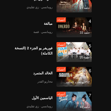
رومانسي · زي تقليدي
حلقة 21
4
أعضاء
مبالغة
رومانسي · قصة
حلقة 33
5
أعضاء
فوريفر يو الجزء 2 (النسخة
الكاملة)
حلقة 25
6
أعضاء
الخالد المتمرد
محاربو القدر
152تم تجديد الحلقة
7
أعضاء
الياسمين الأول
رومانسي · زي تقليدي
حلقة 40