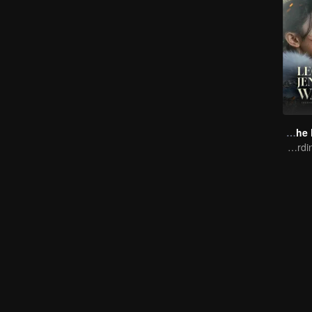
Legend of The Female General
Zhou Ye and Cheng Lei Star in Drama About a Young General Guarding the Homeland