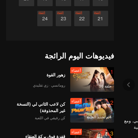
أعضاء
أعضاء
أعضاء
أعضاء
24
23
22
21
فيديوهات اليوم الرائجة
1
أعضاء
زهور القوة
رومانسي · زي تقليدي
حلقة 36
2
أعضاء
كن لاعب الثاني لي (النسخة
غير المحذوفة)
4تم تجديد الحلقة
كن رفيقي في اللعبة
ضي. ومع
ية
3
أعضاء
قفزة فوق بركة العنقاء