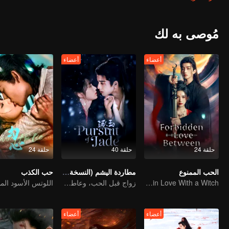
مُوصى به لك
أعضاء
أعضاء
حلقة 24
حلقة 40
حلقة 24
الحب الممنوع
مطاردة اليشم (النسخة الإنجليزية)
حب الكذب
An Immortal Falls in Love With a Witch
زواج قبل الحب، وعاطفة تتشكل في الحرب
أعضاء
أعضاء