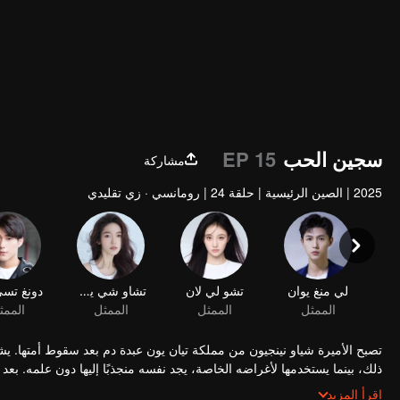
سجين الحب
EP 15
مشاركة
2025
|
الصين الرئيسية
|
حلقة 24
|
رومانسي · زي تقليدي
لي منغ يوان
تشو لي لان
تشاو شي يويه
الممثل
الممثل
الممثل
الممث
تصبح الأميرة شياو نينجيون من مملكة تيان يون عبدة دم بعد سقوط أمتها. يشت
ذلك، بينما يستخدمها لأغراضه الخاصة، يجد نفسه منجذبًا إليها دون علمه. بعد
لبعضهما البعض. في النهاية، يختاران الانسحاب إلى عزلة معًا في الجبال.
اقرأ المزيد