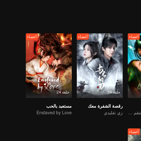
أعضاء
أعضاء
أعضاء
حلقة 24
حلقة 24
رقصة الشفرة معك
مستعبد بالحب
اللوتس الأسود المنتقم يقع في حب الشاب المارق
زي تقليدي
Enslaved by Love
أعضاء