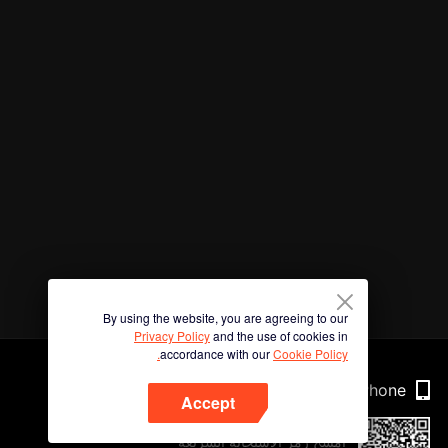
By using the website, you are agreeing to our
Privacy Policy
and the use of cookies in
accordance with our
Cookie Policy.
Phone
Accept
امسح رمز الاستجابة السريعة