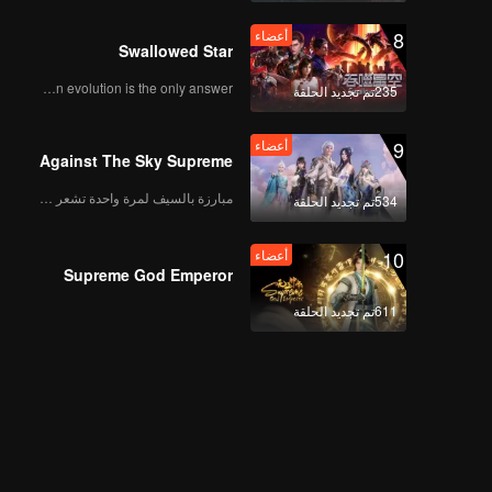
8
أعضاء
Swallowed Star
Human evolution is the only answer.
235تم تجديد الحلقة
9
أعضاء
Against The Sky Supreme
مبارزة بالسيف لمرة واحدة تشعر بالحرية
534تم تجديد الحلقة
10
أعضاء
Supreme God Emperor
611تم تجديد الحلقة