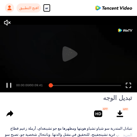
افتح التطبيق
ar
00:00:00
/
00:09:41
تبديل الوجه
تتبادل المتدربة سو شياو تشياو هويتها ومظهرها مع جو تشينغداي، أرملة زعيم قطاع
الطرق في قرية تشينجفينج، للتحقيق في مقتل والدتها. وبانتحال شخصية جو، تصبح سو
المزيد