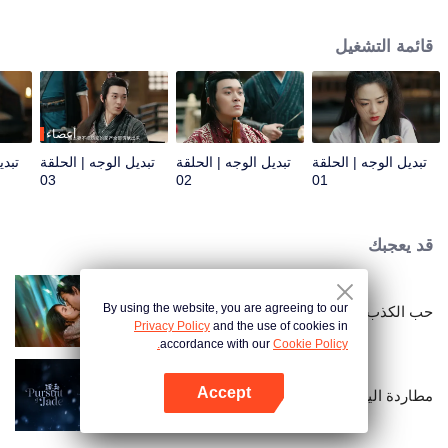
زعيمة معقل قطاع الطرق وتتزوج تشو يان، رئيسها المتخفي من مكتب سو تشنغ،
كزوجها القسري، بهدف كشف المؤامرة.
قائمة التشغيل
أعضاء
تبديل الوجه | الحلقة
تبديل الوجه | الحلقة
تبديل الوجه | الحلقة
تبدي
03
02
01
قد يعجبك
By using the website, you are agreeing to our
حب الكذب
Privacy Policy
and the use of cookies in
accordance with our
Cookie Policy.
Accept
مطاردة اليشم (النسخة الإنجليزية)
افتح التطبيق