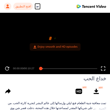
افتح التطبيق
ar
Enjoy smooth and HD episodes
00:00:00
/
00:10:27
خداع الحب
تمت معاقبة جنية الطعام فنغ ليلي وإرسالها إلى عالم البشر لتجربة كارثة الحب. من
أجل العثور على شريكها المقدر لمساعدتها خلال هذه المحنة، دخلت قصر شن يوي
المزيد