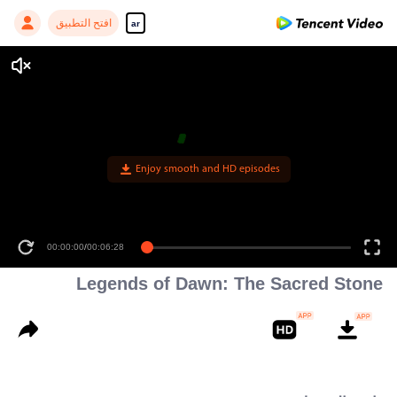
افتح التطبيق
ar
Enjoy smooth and HD episodes
00:00:00
/
00:06:28
Legends of Dawn: The Sacred Stone