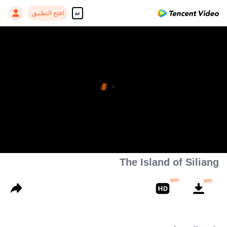
افتح التطبيق
ar
Enjoy smooth and HD episodes
00:00:00
/
00:19:09
The Island of Siliang