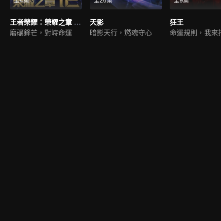
王者榮耀：榮耀之章 命運篇
天影
狂王
磨礪鋒芒，對峙命運
暗影天行，燃魂守心
命運規則，我來