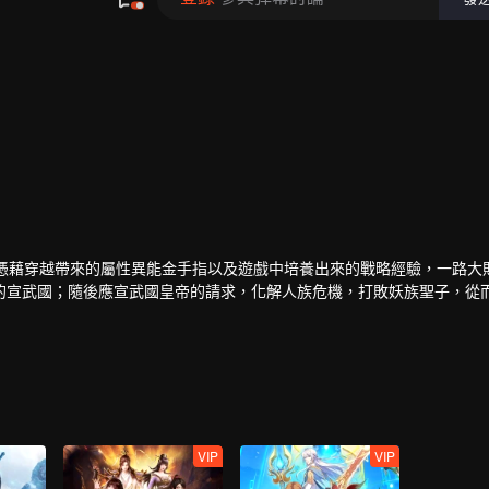
，憑藉穿越帶來的屬性異能金手指以及遊戲中培養出來的戰略經驗，一路大
的宣武國；隨後應宣武國皇帝的請求，化解人族危機，打敗妖族聖子，從
後，界外勢力將玄元世界視為一塊肥肉，開始搶奪。為保此界安寧，風夏
到使塵海老祖復生的辦法，風夏最終踏上了成神之路。
VIP
VIP