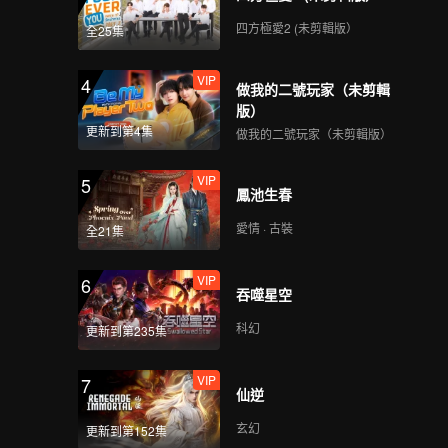
四方極愛2 (未剪輯版）
全25集
VIP
4
做我的二號玩家（未剪輯
版）
更新到第4集
做我的二號玩家（未剪輯版）
VIP
5
鳳池生春
愛情 · 古裝
全21集
VIP
6
吞噬星空
科幻
更新到第235集
VIP
7
仙逆
玄幻
更新到第152集