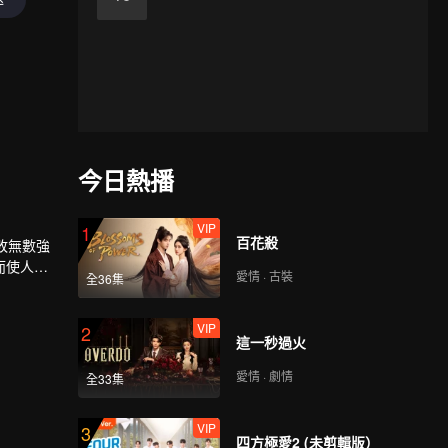
今日熱播
VIP
1
百花殺
敗無數強
而使人族
愛情 · 古裝
全36集
與塵海老
VIP
2
這一秒過火
愛情 · 劇情
全33集
VIP
3
四方極愛2 (未剪輯版）