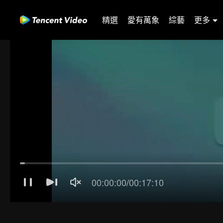
精選
愛有萬象
綜藝
更多