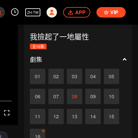
APP
VIP
ZH-TW
我撿起了一地屬性
全16集
劇集
01
02
03
04
05
06
07
08
09
10
11
12
13
14
15
終
16