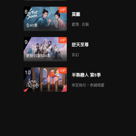
VIP
8
莫離
愛情 · 古裝
全40集
VIP
9
逆天至尊
玄幻
更新到第534集
VIP
10
半熟戀人 第5季
命定指引，赤誠相愛