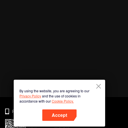
By using the website, you are agreeing to our
Privacy Policy
and the use of cookies in
accordance with our
Cookie Policy.
Phone
Accept