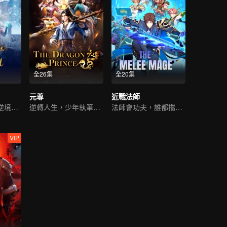
全26集
全20集
元尊
近戰法師
超凡奇遇，少年逆境重生
逆轉人生，少年執筆破蒼穹
法師會功夫，誰都擋不住
VIP