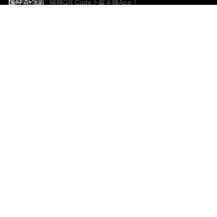
掃描QR Code下載手機App！
幫助與回饋
關
意見反饋
加
聯
電郵
ted.