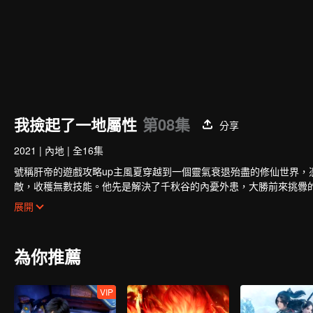
我撿起了一地屬性
第08集
分享
2021
|
內地
|
全16集
號稱肝帝的遊戲攻略up主風夏穿越到一個靈氣衰退殆盡的修仙世界
敵，收穫無數技能。他先是解決了千秋谷的內憂外患，大勝前來挑釁
免於妖族的迫害，並復甦了玄元世界的天地靈氣；玄元世界靈氣復甦
展開
祖攜手弒神，守護住了世界和平；但塵海老祖卻因此不幸身逝，為找
為你推薦
VIP