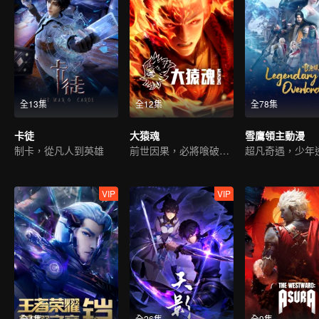
全13集
全12集
全78集
卡徒
大猿魂
雪鷹領主動漫
制卡，從凡人到英雄
前世因果，必將喰破蒼穹
VIP
VIP
全4集
全26集
全9集