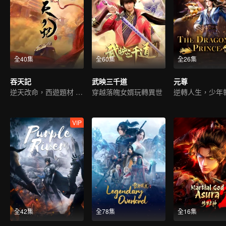
全40集
全60集
全26集
吞天記
武映三千道
元尊
逆天改命，西遊題材 ，古典仙俠
穿越落魄女婿玩轉異世
VIP
全42集
全78集
全16集