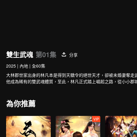
雙生武魂
第01集
分享
2025
|
內地
|
全60集
大林郡世家出身的林凡本是得到天驕令的絕世天才，卻被未婚妻奪走
他成為稀有的雙武魂體質，至此，林凡正式踏上崛起之路，從小小郡
為你推薦
VIP