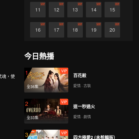
VIP
VIP
VIP
VIP
VIP
11
12
13
14
15
VIP
VIP
VIP
VIP
VIP
16
17
18
19
20
VIP
VIP
VIP
VIP
VIP
21
22
23
24
25
今日熱播
VIP
VIP
VIP
VIP
VIP
26
27
28
29
30
VIP
1
百花殺
武魂，使
愛情 · 古裝
全36集
VIP
2
這一秒過火
愛情 · 劇情
全33集
VIP
3
四方極愛2 (未剪輯版）