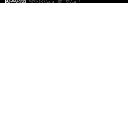
掃描QR Code下載手機App！
幫助與回饋
關
意見反饋
加
聯
電郵
ted.