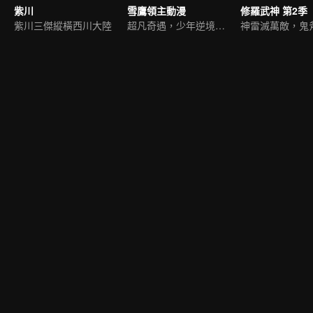
紫川
雪鷹領主動漫
修羅武神 第2季
紫川三傑縱橫西川大陸
超凡奇遇，少年逆境重生