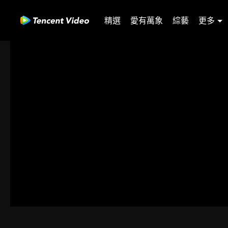
精選
愛有萬象
綜藝
更多