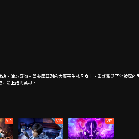
武魂，淪為廢物。當來歷莫測的大魔寄生林凡身上，重新激活了他被廢的
城，闖上諸天萬界。
VIP
VIP
VIP