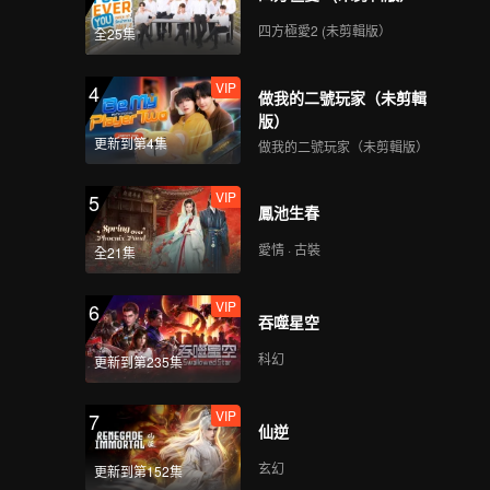
四方極愛2 (未剪輯版）
全25集
VIP
4
做我的二號玩家（未剪輯
版）
更新到第4集
做我的二號玩家（未剪輯版）
VIP
5
鳳池生春
愛情 · 古裝
全21集
VIP
6
吞噬星空
科幻
更新到第235集
VIP
7
仙逆
玄幻
更新到第152集