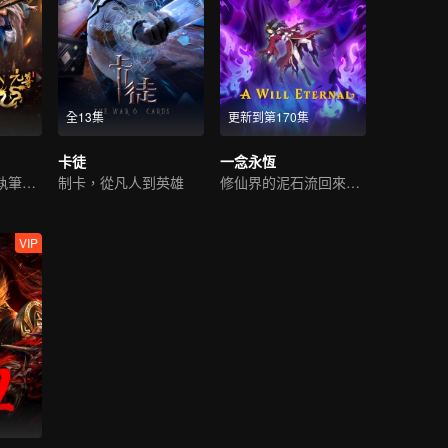
全13集
更新到第170集
卡徒
一念永恆
逆轉人生，少年執筆破蒼穹
制卡，從凡人到英雄
修仙界的泥石流回來了！
VIP