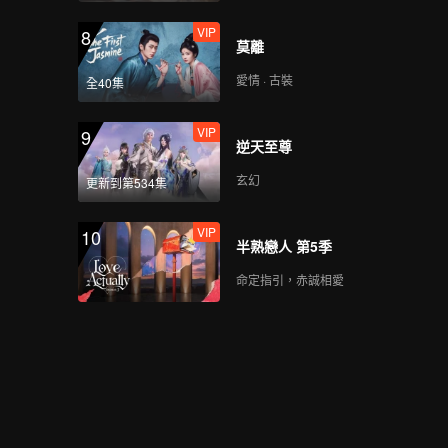
VIP
8
莫離
愛情 · 古裝
全40集
VIP
9
逆天至尊
玄幻
更新到第534集
VIP
10
半熟戀人 第5季
命定指引，赤誠相愛