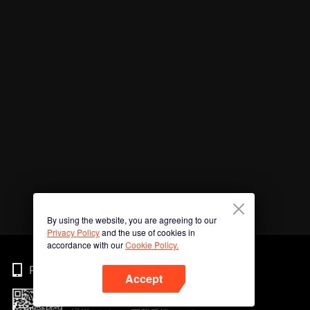
By using the website, you are agreeing to our
Privacy Policy
and the use of cookies in
accordance with our
Cookie Policy.
Phone
Accept