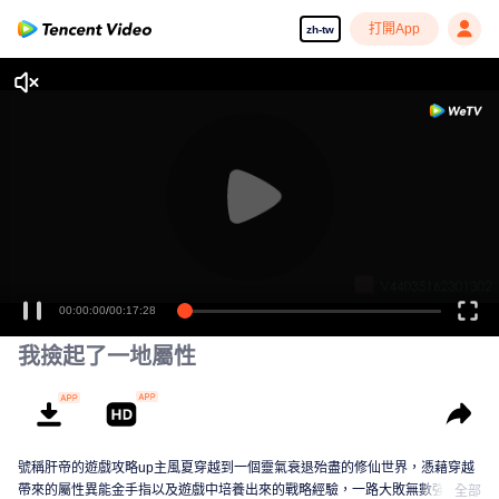
打開App
zh-tw
00:00:00
/
00:17:28
我撿起了一地屬性
號稱肝帝的遊戲攻略up主風夏穿越到一個靈氣衰退殆盡的修仙世界，憑藉穿越
帶來的屬性異能金手指以及遊戲中培養出來的戰略經驗，一路大敗無數強敵，
全部