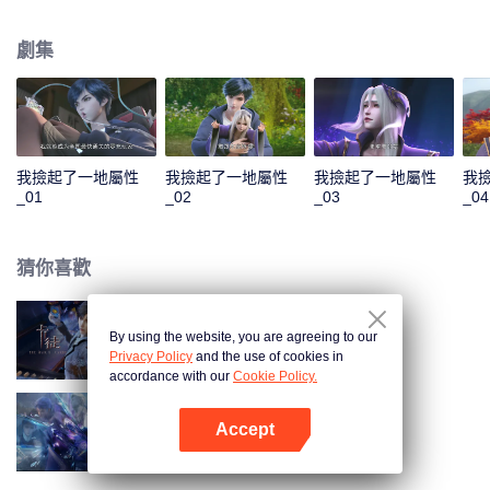
收穫無數技能。他先是解決了千秋谷的內憂外患，大勝前來挑釁的宣武國；隨
後應宣武國皇帝的請求，化解人族危機，打敗妖族聖子，從而使人族免於妖族
劇集
的迫害，並復甦了玄元世界的天地靈氣；玄元世界靈氣復甦後，界外勢力將玄
元世界視為一塊肥肉，開始搶奪。為保此界安寧，風夏與塵海老祖攜手弒神，
守護住了世界和平；但塵海老祖卻因此不幸身逝，為找到使塵海老祖復生的辦
法，風夏最終踏上了成神之路。
我撿起了一地屬性
我撿起了一地屬性
我撿起了一地屬性
我
_01
_02
_03
_04
猜你喜歡
By using the website, you are agreeing to our
卡徒
Privacy Policy
and the use of cookies in
accordance with our
Cookie Policy.
Accept
王者榮耀：榮耀之章 命運篇
打開App