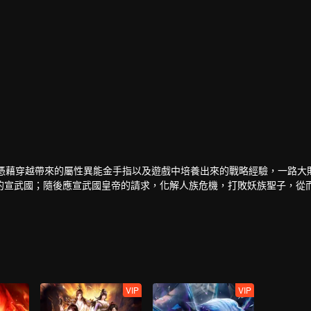
，憑藉穿越帶來的屬性異能金手指以及遊戲中培養出來的戰略經驗，一路大
的宣武國；隨後應宣武國皇帝的請求，化解人族危機，打敗妖族聖子，從
後，界外勢力將玄元世界視為一塊肥肉，開始搶奪。為保此界安寧，風夏
到使塵海老祖復生的辦法，風夏最終踏上了成神之路。
VIP
VIP