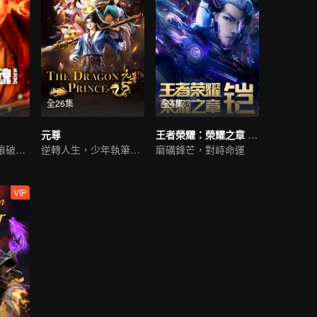
全26集
全4集
元尊
王者榮耀：榮耀之章 命運篇
前世因果，必將喰破蒼穹
逆轉人生，少年執筆破蒼穹
磨礪鋒芒，對峙命運
VIP