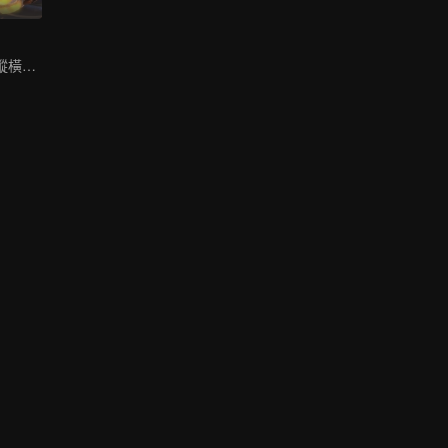
王牌特工負系統縱橫九荒