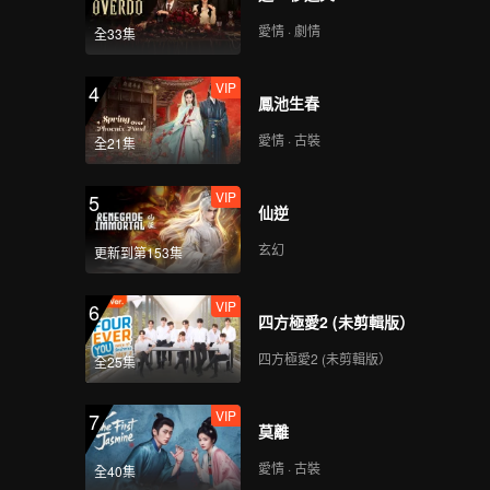
愛情 · 劇情
全33集
VIP
4
鳳池生春
愛情 · 古裝
全21集
VIP
5
仙逆
玄幻
更新到第153集
VIP
6
四方極愛2 (未剪輯版）
四方極愛2 (未剪輯版）
全25集
VIP
7
莫離
愛情 · 古裝
全40集