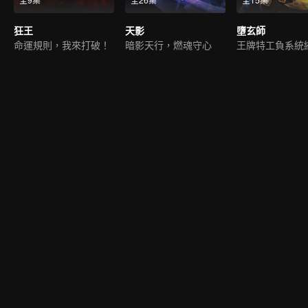
狂王
天影
墮玄師
命運規則，我來打破！
暗影天行，燃魂守心