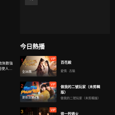
今日熱播
VIP
1
百花殺
敗無數強
而使人族
愛情 · 古裝
全36集
與塵海老
VIP
2
做我的二號玩家（未剪輯
版）
更新到第4集
做我的二號玩家（未剪輯版）
VIP
3
這一秒過火