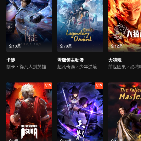
全13集
全78集
全12集
卡徒
雪鷹領主動漫
大猿魂
制卡，從凡人到英雄
超凡奇遇，少年逆境重生
VIP
VIP
全9集
全26集
全15集