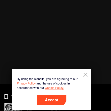
By using the website, you are agreeing to our
Privacy Policy
and the use of cookies in
accordance with our
Cookie Policy.
Phone
Accept