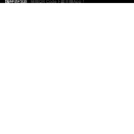
掃描QR Code下載手機App！
幫助與回饋
關
意見反饋
加
聯
電郵
ted.