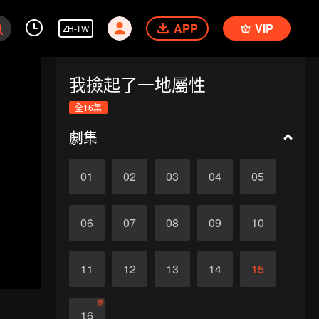
APP
VIP
ZH-TW
我撿起了一地屬性
全16集
劇集
01
02
03
04
05
06
07
08
09
10
11
12
13
14
15
終
16