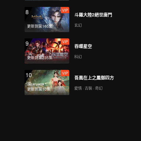
VIP
8
斗羅大陸2絕世唐門
玄幻
更新到第165集
VIP
9
吞噬星空
科幻
更新到第235集
VIP
10
吾凰在上之鳳御四方
愛情 · 古裝 · 奇幻
更新到第10集