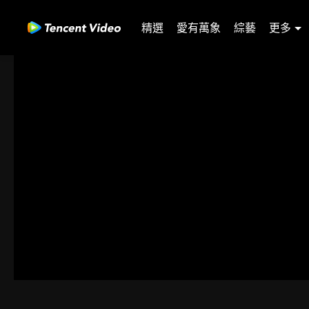
精選
愛有萬象
綜藝
更多