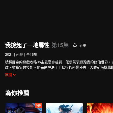
我撿起了一地屬性
第15集
分享
2021
|
內地
|
全16集
號稱肝帝的遊戲攻略up主風夏穿越到一個靈氣衰退殆盡的修仙世界
敵，收穫無數技能。他先是解決了千秋谷的內憂外患，大勝前來挑釁
免於妖族的迫害，並復甦了玄元世界的天地靈氣；玄元世界靈氣復甦
展開
祖攜手弒神，守護住了世界和平；但塵海老祖卻因此不幸身逝，為找
為你推薦
VIP