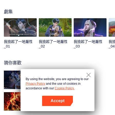
收穫無數技能。他先是解決了千秋谷的內憂外患，大勝前來挑釁的宣武國；隨
後應宣武國皇帝的請求，化解人族危機，打敗妖族聖子，從而使人族免於妖族
劇集
的迫害，並復甦了玄元世界的天地靈氣；玄元世界靈氣復甦後，界外勢力將玄
元世界視為一塊肥肉，開始搶奪。為保此界安寧，風夏與塵海老祖攜手弒神，
守護住了世界和平；但塵海老祖卻因此不幸身逝，為找到使塵海老祖復生的辦
法，風夏最終踏上了成神之路。
我撿起了一地屬性
我撿起了一地屬性
我撿起了一地屬性
我
_01
_02
_03
_04
猜你喜歡
By using the website, you are agreeing to our
卡徒
Privacy Policy
and the use of cookies in
accordance with our
Cookie Policy.
Accept
大猿魂
打開App