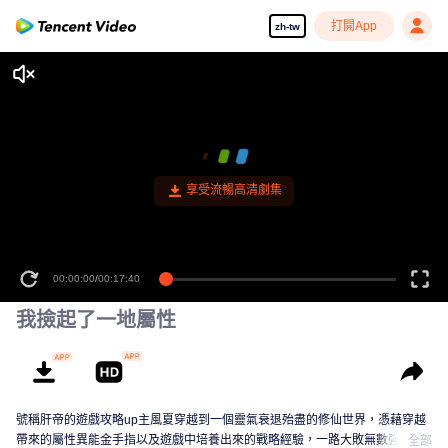
打開App
zh-tw
享受流暢高清劇集
00:00:00
/
00:17:40
我撿起了一地屬性
號稱肝帝的遊戲攻略up主風夏穿越到一個靈氣衰退殆盡的修仙世界，憑藉穿越
帶來的屬性異能金手指以及遊戲中培養出來的戰略經驗，一路大敗無數強敵，
全部