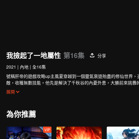
我撿起了一地屬性
第16集
分享
2021
|
內地
|
全16集
號稱肝帝的遊戲攻略up主風夏穿越到一個靈氣衰退殆盡的修仙世界
敵，收穫無數技能。他先是解決了千秋谷的內憂外患，大勝前來挑釁
免於妖族的迫害，並復甦了玄元世界的天地靈氣；玄元世界靈氣復甦
展開
祖攜手弒神，守護住了世界和平；但塵海老祖卻因此不幸身逝，為找
為你推薦
VIP