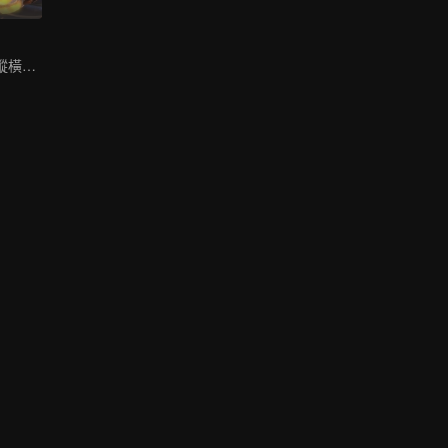
王牌特工負系統縱橫九荒