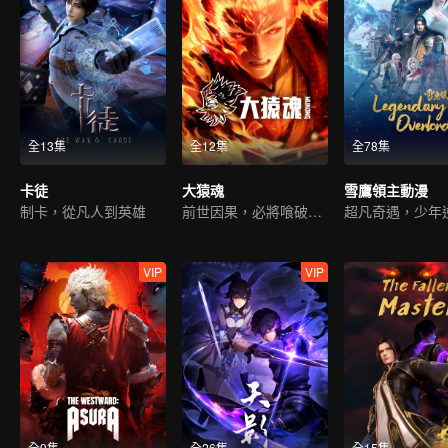
全13集
全12集
全78集
卡徒
大猿魂
雪鷹領主動漫
制卡，從凡人到英雄
前世因果，必將喰破蒼穹
VIP
VIP
全9集
全26集
全15集