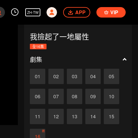
APP
VIP
ZH-TW
我撿起了一地屬性
全16集
劇集
01
02
03
04
05
06
07
08
09
10
11
12
13
14
15
終
16