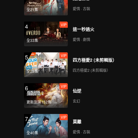
愛情 · 古裝
全21集
VIP
4
這一秒過火
愛情 · 劇情
全33集
VIP
5
四方極愛2 (未剪輯版）
四方極愛2 (未剪輯版）
全25集
VIP
6
仙逆
玄幻
更新到第152集
VIP
7
莫離
愛情 · 古裝
全40集