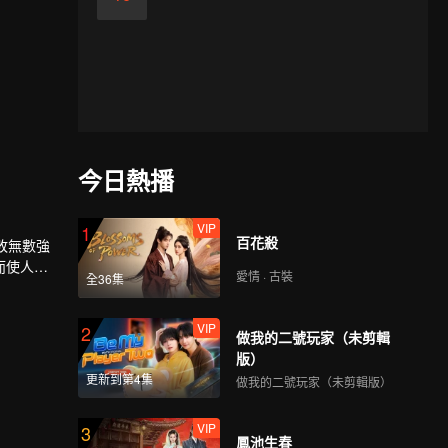
今日熱播
VIP
1
百花殺
敗無數強
而使人族
愛情 · 古裝
全36集
與塵海老
VIP
2
做我的二號玩家（未剪輯
版）
更新到第4集
做我的二號玩家（未剪輯版）
VIP
3
鳳池生春