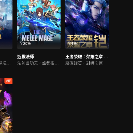
全20集
全4集
近戰法師
王者榮耀：榮耀之章 命運篇
超凡奇遇，少年逆境重生
法師會功夫，誰都擋不住
磨礪鋒芒，對峙命運
VIP