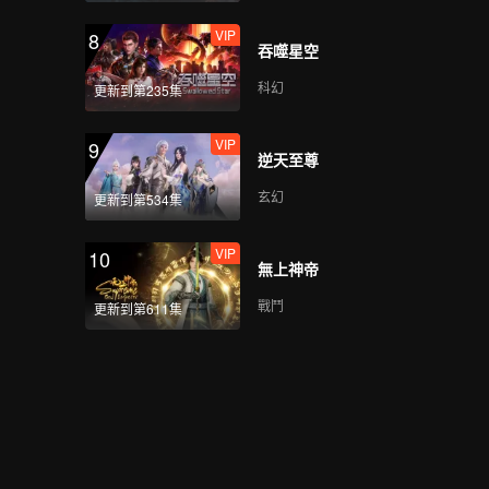
VIP
8
吞噬星空
科幻
更新到第235集
VIP
9
逆天至尊
玄幻
更新到第534集
VIP
10
無上神帝
戰鬥
更新到第611集