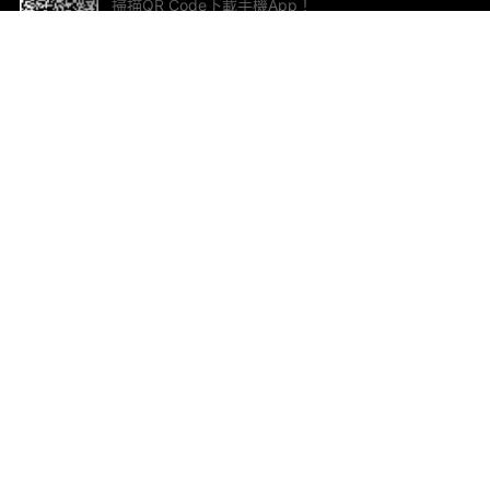
掃描QR Code下載手機App！
幫助與回饋
關
意見反饋
加
聯
電郵
ted.