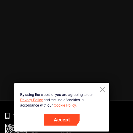
By using the website, you are agreeing to our
Privacy Policy
and the use of cookies in
accordance with our
Cookie Policy.
Phone
Accept