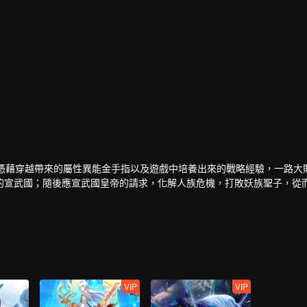
，憑藉穿越帶來的屬性異能金手指以及遊戲中培養出來的戰略經驗，一路大
的宣武國；隨後應宣武國皇帝的請求，化解人族危機，打敗妖族聖子，從
後，界外勢力將玄元世界視為一塊肥肉，開始搶奪。為保此界安寧，風夏
到使塵海老祖復生的辦法，風夏最終踏上了成神之路。
VIP
VIP