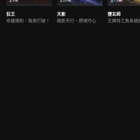
狂王
天影
墮玄師
命運規則，我來打破！
暗影天行，燃魂守心