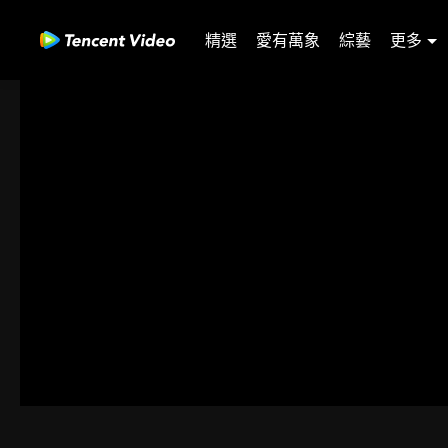
精選
愛有萬象
綜藝
更多