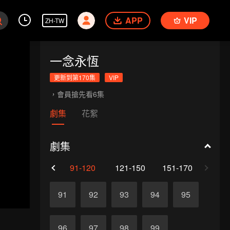
APP
VIP
ZH-TW
一念永恆
更新到第170集
VIP
，會員搶先看6集
劇集
花絮
劇集
61-90
91-120
121-150
151-170
91
92
93
94
95
96
97
98
99