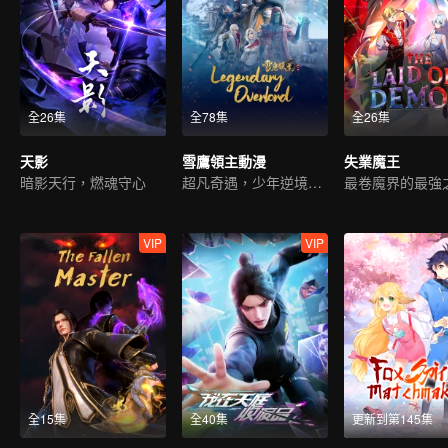
全26集
全78集
全26集
天影
雪鷹領主動漫
失業魔王
暗影天行，燃魂守心
超凡奇遇，少年逆境重生
最卷魔界的最強
VIP
VIP
全15集
全40集
更新到第145集