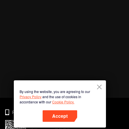
By using the website, you are agreeing to our
Privacy Policy
and the use of cookies in
accordance with our
Cookie Policy.
Phone
Accept