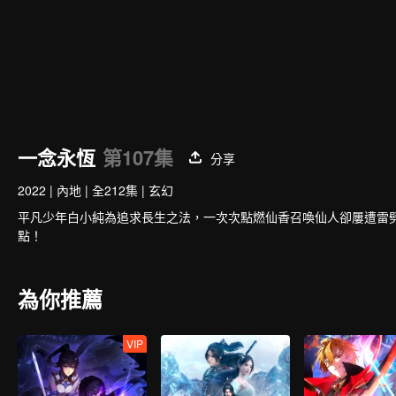
一念永恆
第107集
分享
2022
|
內地
|
全212集
|
玄幻
平凡少年白小純為追求長生之法，一次次點燃仙香召喚仙人卻屢遭雷
點！
為你推薦
VIP