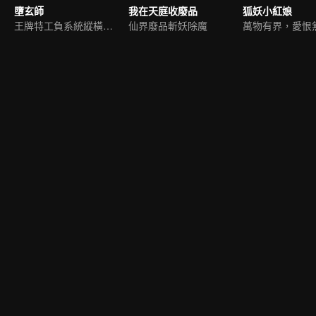
墮玄師
我在天庭收廢品
狐妖小紅娘
王牌特工負系統縱橫九荒
仙界廢品斬妖除魔
萬物有界，愛恨