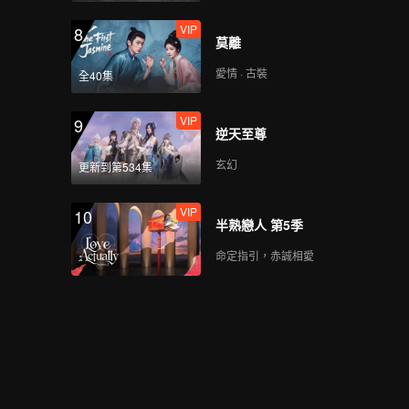
VIP
8
莫離
愛情 · 古裝
全40集
VIP
9
逆天至尊
玄幻
更新到第534集
VIP
10
半熟戀人 第5季
命定指引，赤誠相愛