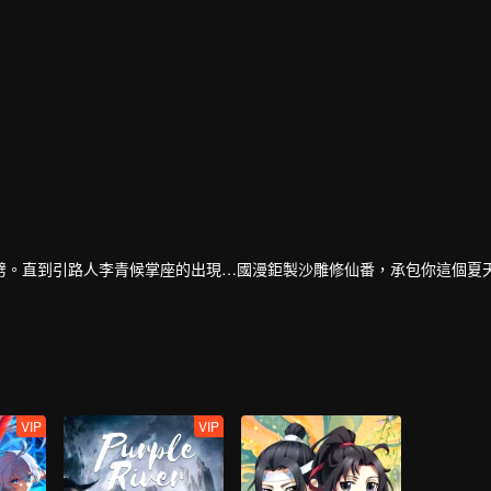
劈。直到引路人李青候掌座的出現…國漫鉅製沙雕修仙番，承包你這個夏
VIP
VIP