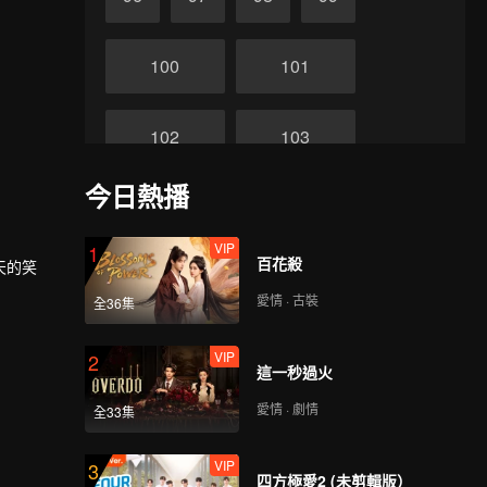
100
101
102
103
今日熱播
104
105
VIP
1
百花殺
天的笑
106
107
愛情 · 古裝
全36集
108
109
VIP
2
這一秒過火
愛情 · 劇情
全33集
110
111
VIP
3
四方極愛2 (未剪輯版）