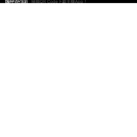
掃描QR Code下載手機App！
幫助與回饋
關
意見反饋
加
聯
電郵
ted.