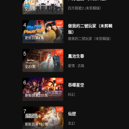
112
113
四方極愛2 (未剪輯版）
全25集
114
115
VIP
4
做我的二號玩家（未剪輯
版）
116
117
更新到第4集
做我的二號玩家（未剪輯版）
VIP
5
鳳池生春
118
119
愛情 · 古裝
全21集
120
VIP
6
吞噬星空
科幻
更新到第235集
VIP
7
仙逆
玄幻
更新到第152集