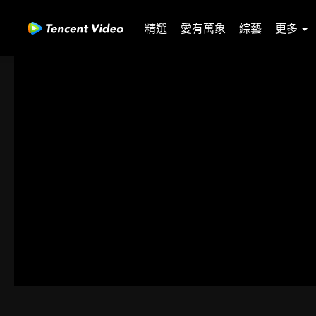
精選
愛有萬象
綜藝
更多