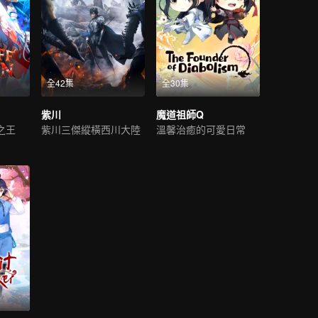
全42集
全30集
紫川
魔道祖師Q
之王
紫川三傑縱橫西川大陸
溫馨治癒的可愛日常