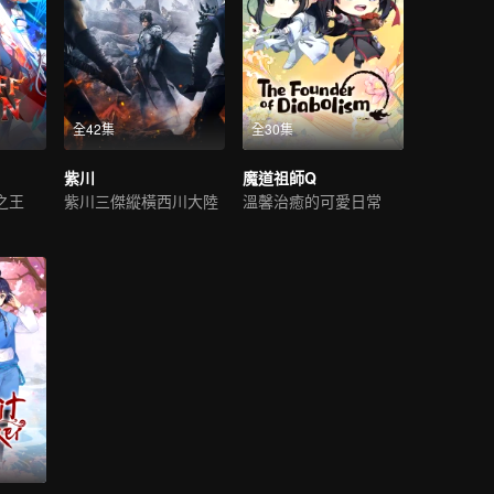
全42集
全30集
紫川
魔道祖師Q
之王
紫川三傑縱橫西川大陸
溫馨治癒的可愛日常