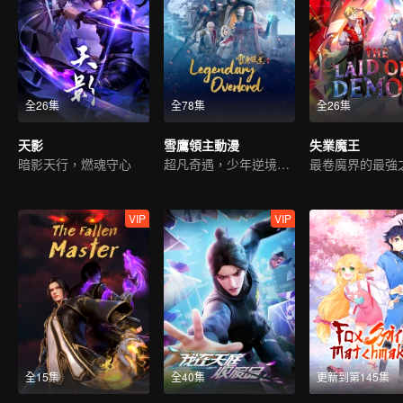
全26集
全78集
全26集
天影
雪鷹領主動漫
失業魔王
暗影天行，燃魂守心
超凡奇遇，少年逆境重生
最卷魔界的最強
VIP
VIP
全15集
全40集
更新到第145集