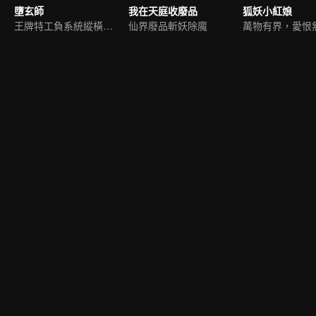
墮玄師
我在天庭收廢品
狐妖小紅娘
王牌特工負系統縱橫九荒
仙界廢品斬妖除魔
萬物有界，愛恨