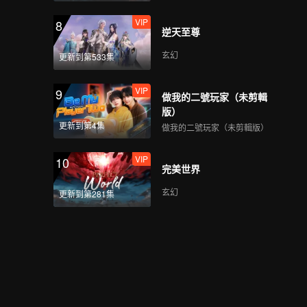
VIP
8
逆天至尊
玄幻
更新到第533集
VIP
9
做我的二號玩家（未剪輯
版）
更新到第4集
做我的二號玩家（未剪輯版）
VIP
10
完美世界
玄幻
更新到第281集