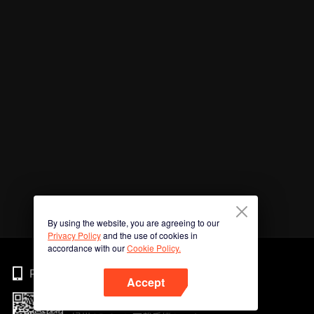
By using the website, you are agreeing to our
Privacy Policy
and the use of cookies in
accordance with our
Cookie Policy.
Phone
Accept