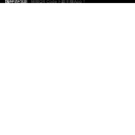
掃描QR Code下載手機App！
幫助與回饋
關
意見反饋
加
聯
電郵
ted.