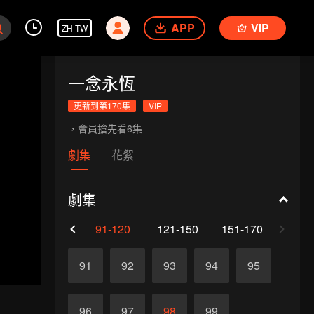
APP
VIP
ZH-TW
一念永恆
更新到第170集
VIP
，會員搶先看6集
劇集
花絮
劇集
61-90
91-120
121-150
151-170
91
92
93
94
95
96
97
98
99