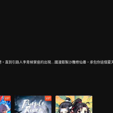
劈。直到引路人李青候掌座的出現…國漫鉅製沙雕修仙番，承包你這個夏
VIP
VIP