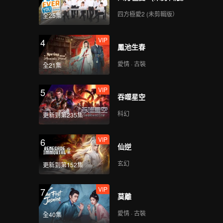
112
113
四方極愛2 (未剪輯版）
全25集
114
115
VIP
4
鳳池生春
愛情 · 古裝
116
117
全21集
VIP
5
吞噬星空
118
119
科幻
更新到第235集
120
VIP
6
仙逆
玄幻
更新到第152集
VIP
7
莫離
愛情 · 古裝
全40集