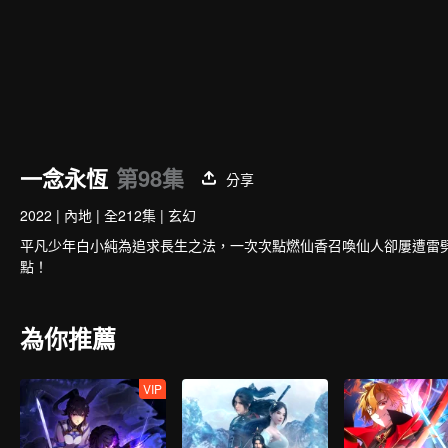
一念永恆
第98集
分享
2022
|
內地
|
全212集
|
玄幻
平凡少年白小純為追求長生之法，一次次點燃仙香召喚仙人卻屢遭雷
點！
為你推薦
VIP