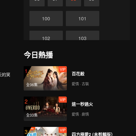
100
101
102
103
今日熱播
104
105
VIP
1
百花殺
天的笑
106
107
愛情 · 古裝
全36集
108
109
VIP
2
這一秒過火
愛情 · 劇情
全33集
110
111
VIP
3
四方極愛2 (未剪輯版）