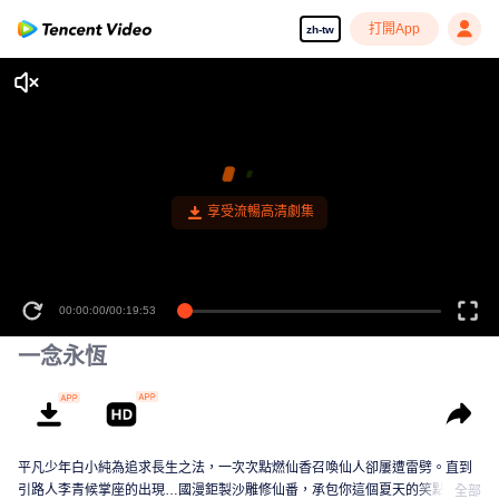
打開App
zh-tw
享受流暢高清劇集
00:00:00
/
00:19:53
一念永恆
平凡少年白小純為追求長生之法，一次次點燃仙香召喚仙人卻屢遭雷劈。直到
引路人李青候掌座的出現…國漫鉅製沙雕修仙番，承包你這個夏天的笑點！
全部