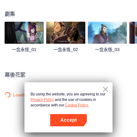
劇集
一念永恆_01
一念永恆_02
一念永恆_03
幕後花絮
By using the website, you are agreeing to our
Loading…
Privacy Policy
and the use of cookies in
accordance with our
Cookie Policy.
Accept
打開App